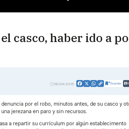
 el casco, haber ido a p
Guardar
0
18/04/2015
Facebook
X
WhatsApp
Copy
Link
enuncia por el robo, minutos antes, de su casco y ot
 una jerezana en paro y sin recursos.
asa a repartir su currículum por algún establecimento