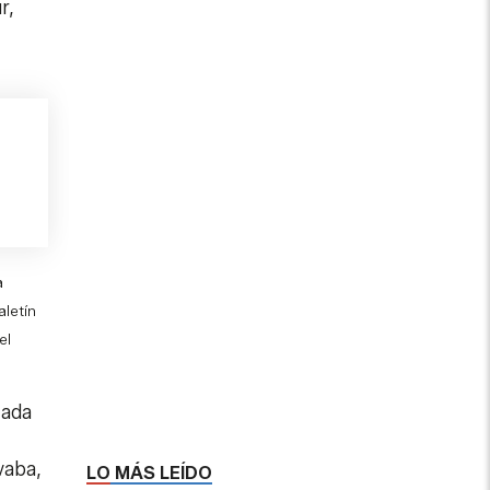
r,
a
aletín
el
cada
vaba,
LO MÁS LEÍDO