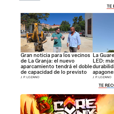
TE 
Gran noticia para los vecinos
La Guare
de La Granja: el nuevo
LED: más
aparcamiento tendrá el doble
durabili
de capacidad de lo previsto
apagone
J. P. LOZANO
J. P. LOZANO