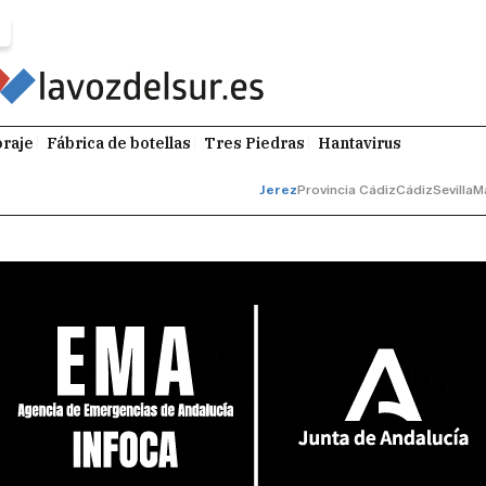
raje
Fábrica de botellas
Tres Piedras
Hantavirus
Jerez
Provincia Cádiz
Cádiz
Sevilla
M