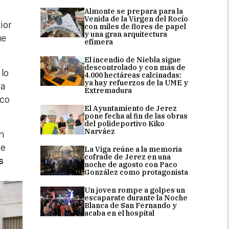
Almonte se prepara para la
Venida de la Virgen del Rocío
ior
con miles de flores de papel
y una gran arquitectura
ue
efímera
El incendio de Niebla sigue
descontrolado y con más de
lo
4.000 hectáreas calcinadas:
ya hay refuerzos de la UME y
ra
Extremadura
ico
El Ayuntamiento de Jerez
pone fecha al fin de las obras
del polideportivo Kiko
Narváez
n
te
La Viga reúne a la memoria
cofrade de Jerez en una
s
noche de agosto con Paco
González como protagonista
Un joven rompe a golpes un
escaparate durante la Noche
Blanca de San Fernando y
acaba en el hospital