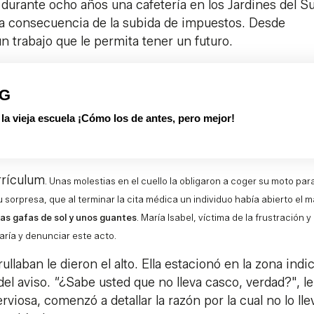
 durante ocho años una cafetería en los Jardines del Su
 a consecuencia de la subida de impuestos. Desde
 trabajo que le permita tener un futuro.
PG
 vieja escuela ¡Cómo los de antes, pero mejor!
rrículum
. Unas molestias en el cuello la obligaron a coger su moto par
 sorpresa, que al terminar la cita médica un individuo había abierto el m
nas gafas de sol y unos guantes
. María Isabel, víctima de la frustración y 
ría y denunciar este acto.
llaban le dieron el alto. Ella estacionó en la zona indi
del aviso.
"
¿Sabe usted que no lleva casco, verdad?", le
viosa, comenzó a detallar la razón por la cual no lo lle