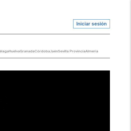
Iniciar sesión
álaga
Huelva
Granada
Córdoba
Jaén
Sevilla Provincia
Almería