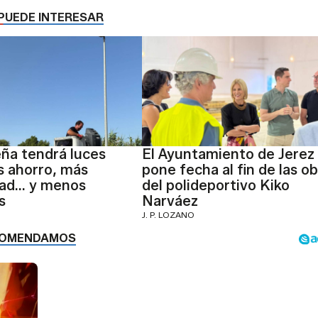
PUEDE INTERESAR
ña tendrá luces
El Ayuntamiento de Jerez
 ahorro, más
pone fecha al fin de las o
dad... y menos
del polideportivo Kiko
s
Narváez
J. P. LOZANO