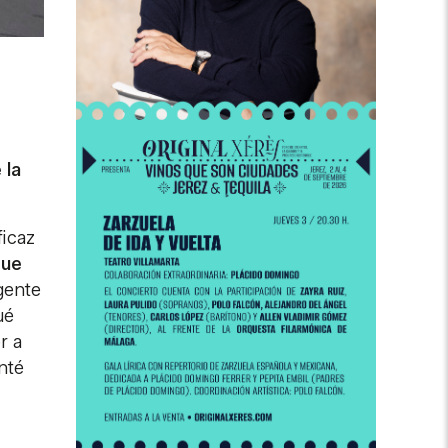
 la
ficaz
que
 gente
ué
r a
nté