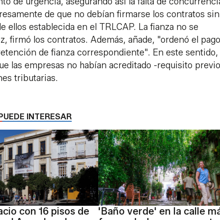
o de urgencia, asegurando así la falta de concurrenci
presamente de que no debían firmarse los contratos si
de ellos establecida en el TRLCAP. La fianza no se
juez, firmó los contratos. Además, añade, "ordenó el pag
retención de fianza correspondiente". En este sentido, 
que las empresas no habían acreditado -requisito previo
nes tributarias.
PUEDE INTERESAR
acio con 16 pisos de
'Baño verde' en la calle m