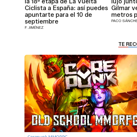
la 18ª etapa de La Vuelta
lujo junt
Ciclista a España: así puedes
Gilmar v
apuntarte para el 10 de
metros p
septiembre
PACO SÁNCH
F. JIMÉNEZ
Corepunk MMORPG