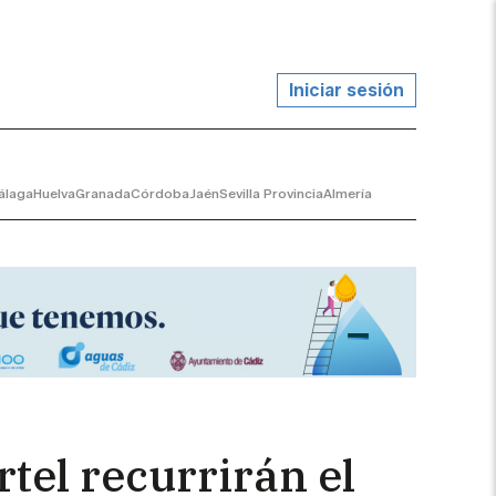
Iniciar sesión
álaga
Huelva
Granada
Córdoba
Jaén
Sevilla Provincia
Almería
tel recurrirán el