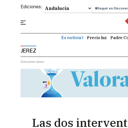
Ediciones:
Seguir en Discover
Precio luz
Padre Co
Es noticia
JEREZ
Ediciones
Jerez
Las dos intervent