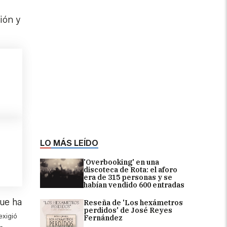
ión y
LO MÁS LEÍDO
'Overbooking' en una
discoteca de Rota: el aforo
era de 315 personas y se
habían vendido 600 entradas
ue ha
Reseña de 'Los hexámetros
perdidos' de José Reyes
exigió
Fernández