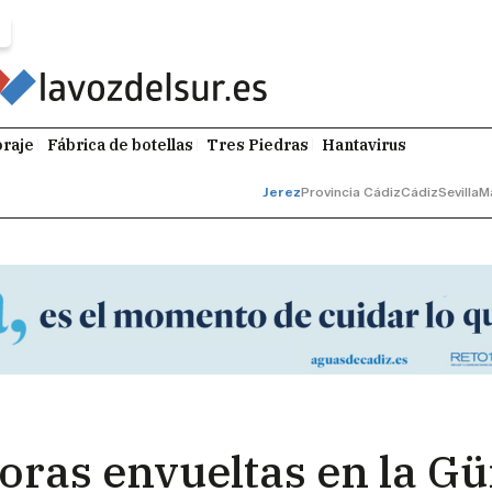
raje
Fábrica de botellas
Tres Piedras
Hantavirus
Jerez
Provincia Cádiz
Cádiz
Sevilla
M
oras envueltas en la Gür