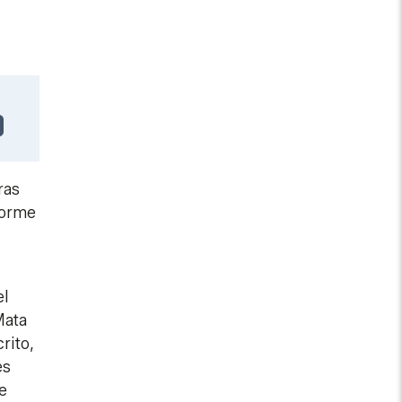
ras
forme
el
Mata
rito,
es
e