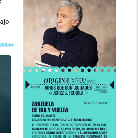
:
bajo