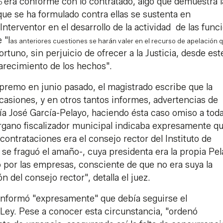
era conforme con lo contratado, algo que demuestra l
no
ue se ha formulado contra ellas se sustenta en
nterventor en el desarrollo de la actividad de las func
 "l
as anteriores cuestiones se harán valer en el recurso de apelación 
rtuno, sin perjuicio de ofrecer a la Justicia, desde est
arecimiento de los hechos".
upremo en junio pasado, el magistrado escribe que la
casiones, y en otros tantos informes, advertencias de
ría José García-Pelayo, haciendo ésta caso omiso a tod
órgano fiscalizador municipal indicaba expresamente qu
ontrataciones era el consejo rector del Instituto de
e fraguó el amaño-, cuya presidenta era la propia Pel
io por las empresas, consciente de que no era suya la
n del consejo rector", detalla el juez.
informó "expresamente" que debía seguirse el
 Ley. Pese a conocer esta circunstancia, "ordenó