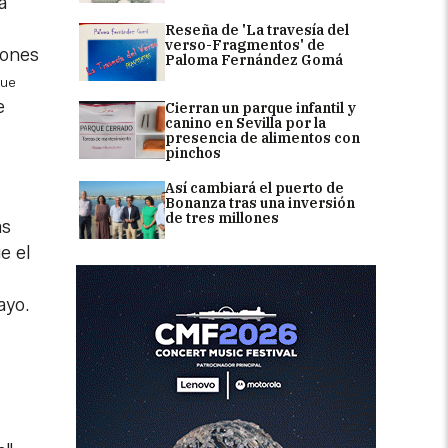
a
Reseña de 'La travesía del
verso-Fragmentos' de
iones
Paloma Fernández Gomá
que
e
Cierran un parque infantil y
canino en Sevilla por la
presencia de alimentos con
pinchos
Así cambiará el puerto de
Bonanza tras una inversión
de tres millones
as
e el
ayo.