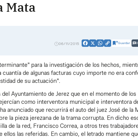
la Mata
Guardar
0
06/11/2015
Facebook
X
WhatsApp
Copy
Link
terminante" para la investigación de los hechos, mient
la cuantía de algunas facturas cuyo importe no era con
stidad de su actuación".
os del Ayuntamiento de Jerez que en el momento de los
 ejercían como interventora municipal e interventora d
ha anunciado que recurrirá el auto del juez José de la 
bre la pieza jerezana de la trama corrupta. En dicho esc
illa de la red, Francisco Correa, a otros tres trabajador
 ellos las referidas. En cambio, el letrado mantiene qu