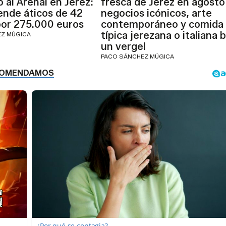
o al Arenal en Jerez:
fresca de Jerez en agosto
ende áticos de 42
negocios icónicos, arte
or 275.000 euros
contemporáneo y comida
típica jerezana o italiana 
EZ MÚGICA
un vergel
PACO SÁNCHEZ MÚGICA
¿Por qué se contagia?