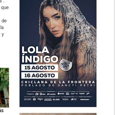
a".
n que
o de
la
 y
ás