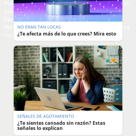
Prestige Expo Group; el arquitecto y urbanista, co-
fundador de T10,
Francisco Santisteban
;
Paco
Escot
, gerente de Mistercasa;
Abraham
Hernández
, CEO de Surhogar, entre otros muchos
NO ERAN TAN LOCAS
¿Te afecta más de lo que crees? Mira esto
invitados e invitadas.
SEÑALES DE AGOTAMIENTO
¿Te sientes cansado sin razón? Estas
señales lo explican