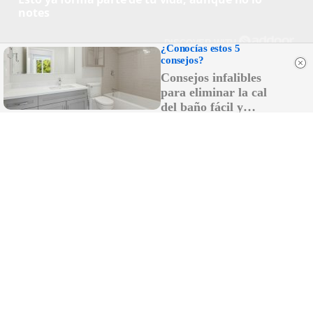
notes
DISCOVER WITH
¿Conocías estos 5
consejos?
Consejos infalibles
para eliminar la cal
LO MÁS LEÍDO
del baño fácil y
rápido
El Odiseo de Nolan, como el de Homero: el
viaje del héroe a su semilla
El incendio forestal de San Roque,
estabilizado tras cinco horas de intenso
trabajo: 19 familias desalojadas y una
vivienda con graves daños
El sector pirotécnico acusa a la Junta de
"populismo irresponsable" por el veto a
los fuegos artificiales
Asaja dice que la Junta pone en jaque al
olivar superintensivo de Cádiz al prohibir