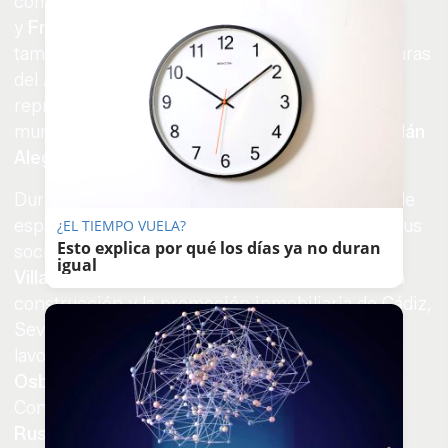
como
José Ignacio Martínez
,
Nela García
,
y
Francisco Zurita
. Han estado acompañados
también por el director general de Infraestructuras
del Agua de la Junta,
Álvaro Real
, junto a otros
representantes políticos como los delegados
municipales del Ayuntamiento de El Puerto,
Millán
Alegre
y
Carmen Lara
.
Durante la jornada, donde la caseta ha servido de
espacio de encuentro para Alsan Homes, con sus
¿EL TIEMPO VUELA?
Esto explica por qué los días ya no duran
socios al frente,
Santiago Ponga
y
Alberto
igual
Villagrán
, con numeros actores del mundo de la
construcción y la promoción inmobiliaria de Cádiz,
Sevilla y Málaga, han pasado por el photocall de
lavozdelsur.es el CEO de Gesteco,
Álvaro
Osborne
;
Joaquín Osborne
, de Osborne
Consultores; el notario
Javier Manrique
;
Vitaliy
Rushchynskyy
, empresario ucranio y CEO de