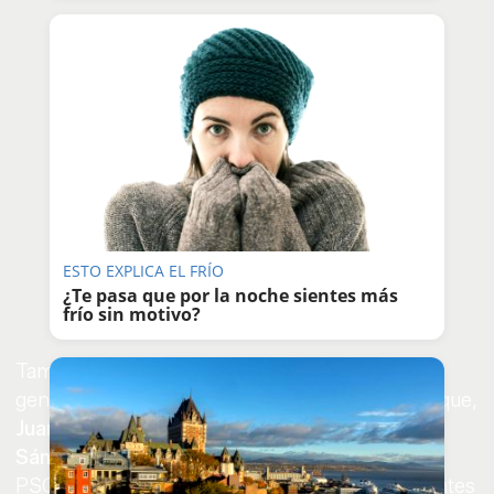
ESTO EXPLICA EL FRÍO
¿Te pasa que por la noche sientes más
frío sin motivo?
También han pasado por la caseta el secretario
general del PSOE de Cádiz y alcalde de San Roque,
Juan Carlos Ruiz Boix
, con la diputada
Mamen
Sánchez
y el candidato este 17M por Cádiz del
PSOE,
Juan Cornejo
. Junto a ellos, representantes