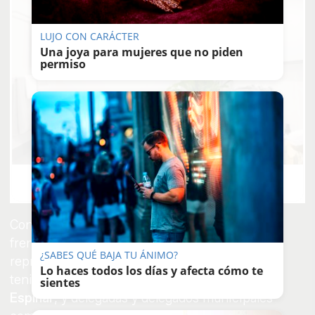
LUJO CON CARÁCTER
Una joya para mujeres que no piden
permiso
El truco contra la cal
Di adiós a la cal del baño con estos sencillos consejos
Con la alcaldesa
María José García-Pelayo
al
frente, también ha habido una nutrida
¿SABES QUÉ BAJA TU ÁNIMO?
representación del gobierno de Jerez, con los
Lo haces todos los días y afecta cómo te
tenientes de alcaldesa
Agustín Muñoz
y
Jaime
sientes
Espinar
, y delegadas y delegados municipales