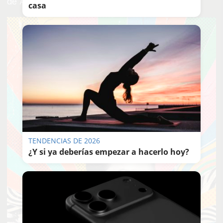
de AJE en Sevilla,
Borja Sallago
.
casa
TENDENCIAS DE 2026
¿Y si ya deberías empezar a hacerlo hoy?