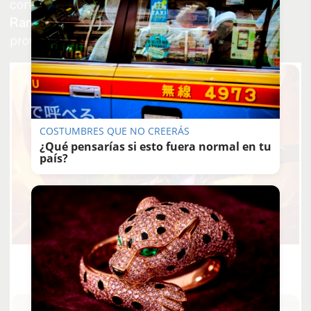
concejal en el Ayuntamiento de Jerez; también
Ramón Aumesquet
, coordinador de Vox en la
provincia de Cádiz.
COSTUMBRES QUE NO CREERÁS
¿Qué pensarías si esto fuera normal en tu
país?
Corepunk MMORPG
Un verdadero MMORPG de la vieja escuela ¡Cómo los de
antes, pero mejor!