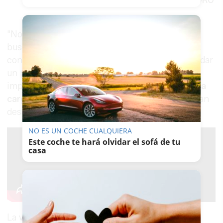
JUAN CARLOS TORO
"Nosotros tenemos un coche de caballos para
buscarnos la vida. Traemos los coches grandes,
con dos caballos, encondiciones, pero no para dar
un paseo de seis personas", señala otro de los
implicados, subrayando que la situación "
se va a
cargar la Feria de Jerez
" si los caballos terminan
desapareciendo del paseo.
NO ES UN COCHE CUALQUIERA
Este coche te hará olvidar el sofá de tu
casa
La versión municipal es radicalmente distinta.