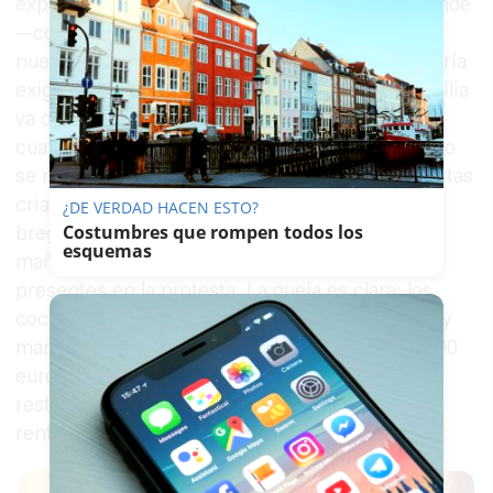
explican los propios afectados, un carruaje grande
—conocido como peter— tiene capacidad para
nueve personas, pero el
Ayuntamiento
les estaría
exigiendo no superar las seis. "Cuando una familia
va con cinco personas, quieren nada más que
cuatro. Al reducir las personas en los coches, no
se monta la gente. Y si no se monta la gente, estas
criaturas, que pagan su autónomo y llevan
¿DE VERDAD HACEN ESTO?
Costumbres que rompen todos los
bregando con los caballos desde las siete de la
esquemas
mañana, no ganan nada", explica uno de los
presentes en la protesta. La queja es clara: los
cocheros asumen gastos de seguro, autónomo y
manutención de los animales —entre 600 y 1.000
euros solo para poder entrar, aseguran— y las
restricciones de capacidad les impiden
rentabilizar el esfuerzo.