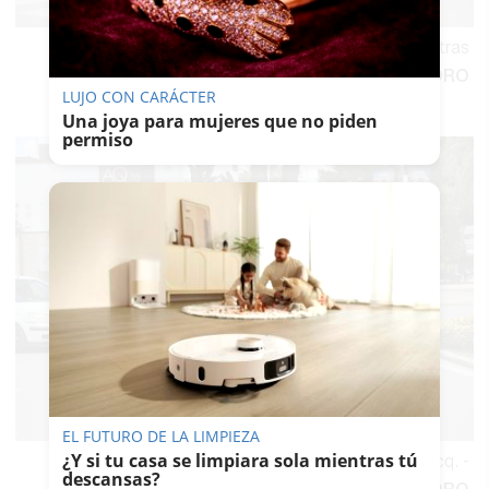
Un policía frente a un coche de caballos, tras
abandonar éstos la Feria.
-
JUAN CARLOS TORO
LUJO CON CARÁCTER
Una joya para mujeres que no piden
permiso
EL FUTURO DE LA LIMPIEZA
¿Y si tu casa se limpiara sola mientras tú
Cocheros, a pie, en la rotonda de Álvaro Domecq.
-
descansas?