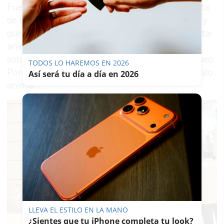
Fuentes del Ayuntamiento defienden que se trata
de una ordenanza vigente que hay que cumplir, y
que el motivo de fondo no es otro que el bienestar
animal. Todo es solamente impedir que se
sobrecargue al animal en su esfuerzo por el paseo.
TODOS LO HAREMOS EN 2026
Porque ignorarlo sería "prácticamente un maltrato
Así será tu día a día en 2026
animal".
LLEVA EL ESTILO EN LA MANO
¿Sientes que tu iPhone completa tu look?