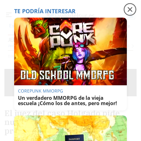
TE PODRÍA INTERESAR
Precio luz
Padre Coraje
Fábrica de botellas
Es noticia
JEREZ
Jerez
Provincia Cádiz
Cádiz
Sevilla
Málaga
Huelva
Granada
Córdoba
Jaén
Se
Ediciones
Jerez
COREPUNK MMORPG
Un verdadero MMORPG de la vieja
escuela ¡Cómo los de antes, pero mejor!
El juez del caso Holgado pide
nuevas pruebas a un mes de la
prescripción