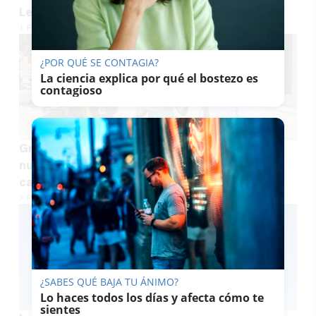
Lenguas' de TVE este sábado
J. P. LOZANO
¿POR QUÉ SE CONTAGIA?
La ciencia explica por qué el bostezo es
contagioso
Gran noticia para los vecinos de La Granja: el
nuevo aparcamiento tendrá el doble de
capacidad de lo previsto
J. P. LOZANO
¿SABES QUÉ BAJA TU ÁNIMO?
Lo haces todos los días y afecta cómo te
sientes