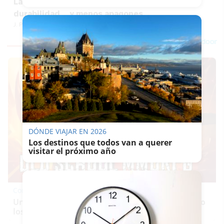
La Guareña tendrá luces LED: más ahorro, más
durabilidad... y menos apagones
J. P. LOZANO
DÓNDE VIAJAR EN 2026
Los destinos que todos van a querer
visitar el próximo año
Corepunk MMORPG
Un verdadero MMORPG de la vieja escuela ¡Cómo
los de antes, pero mejor!