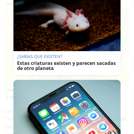
antes, pero mejor!
¿SABÍAS QUE EXISTEN?
Estas criaturas existen y parecen sacadas
de otro planeta
Viaja sin visado
Los pasaportes que más puertas abren ¿está el tuyo?
Catalá, que se reunió la semana pasada con
Francisco Holgado, conocido como
Padre Coraje
,
tras recorrer a pie más de 600 kilómetros desde