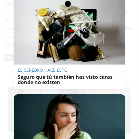
gasolinera de Jerez
en la que trabajaba en el
turno de noche. El Supremo confirmó en 2006 la
absolución de los cuatro acusados del crimen y,
desde entonces, su familia lucha desesperada para
que el caso no prescriba, se siga investigando y
los culpables paguen su pena.
0 Comentarios
EL CEREBRO HACE ESTO
TE PUEDE INTERESAR
Seguro que tú también has visto caras
donde no existen
Pedro Pacheco estará en el programa 'Malas