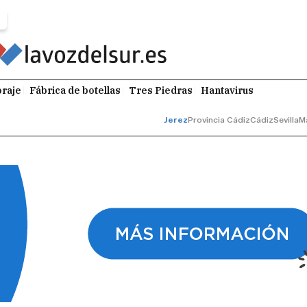
raje
Fábrica de botellas
Tres Piedras
Hantavirus
Jerez
Provincia Cádiz
Cádiz
Sevilla
M