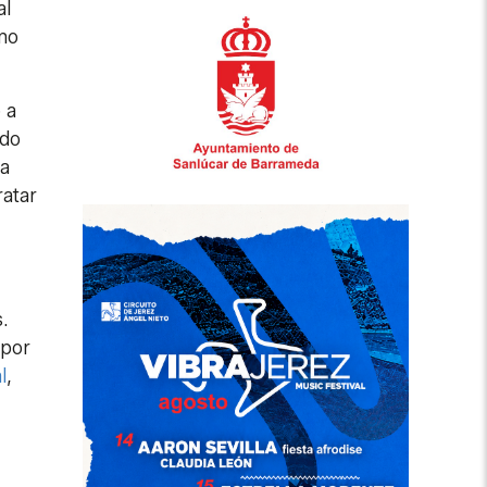
al
imo
 a
ndo
la
ratar
.
 por
l
,