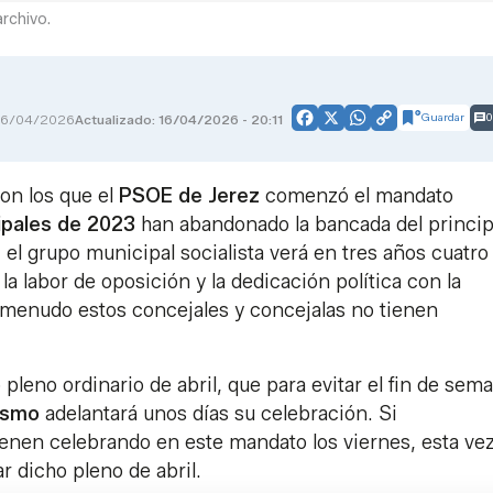
rchivo.
Guardar
0
16/04/2026
Actualizado: 16/04/2026 - 20:11
Facebook
X
WhatsApp
Copy
Link
on los que el
PSOE de Jerez
comenzó el mandato
ipales de 2023
han abandonado la bancada del princip
, el grupo municipal socialista verá en tres años cuatro
 la labor de oposición y la dedicación política con la
a menudo estos concejales y concejalas no tienen
pleno ordinario de abril, que para evitar el fin de sem
lismo
adelantará unos días su celebración. Si
ienen celebrando en este mandato los viernes, esta ve
r dicho pleno de abril.