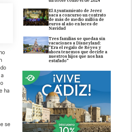
un brote como el de 2024
El Ayuntamiento de Jerez
saca a concurso un contrato
de más de medio millón de
euros al año en luces de
Navidad
Tres familias se quedan sin
vacaciones a Disneyland:
"Era el regalo de Reyes y
ahora tenemos que decirle a
omo
nuestros hijos que nos han
n
estafado"
ado
 a
to
se ha
te se