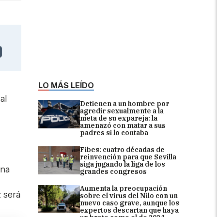
LO MÁS LEÍDO
al
Detienen a un hombre por
agredir sexualmente a la
nieta de su expareja: la
amenazó con matar a sus
padres si lo contaba
Fibes: cuatro décadas de
reinvención para que Sevilla
siga jugando la liga de los
ana
grandes congresos
Aumenta la preocupación
z será
sobre el virus del Nilo con un
nuevo caso grave, aunque los
expertos descartan que haya