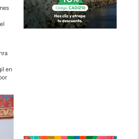
ones
el
nra
il en
por