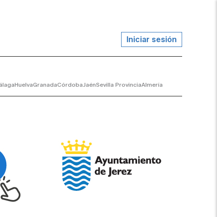
Iniciar sesión
álaga
Huelva
Granada
Córdoba
Jaén
Sevilla Provincia
Almería