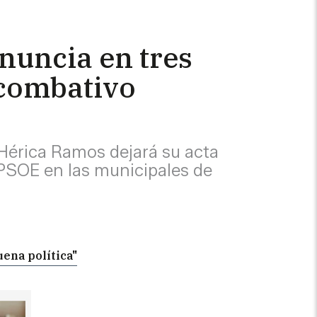
nuncia en tres
 combativo
érica Ramos dejará su acta
l PSOE en las municipales de
uena política"