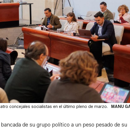
atro concejales socialistas en el último pleno de marzo.
MANU G
a bancada de su grupo político a un peso pesado de su