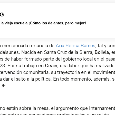
PG
 vieja escuela ¡Cómo los de antes, pero mejor!
 la mencionada renuncia de
Ana Hérica Ramos
, tal y c
delsur.es. Nacida en Santa Cruz de la Sierra,
Bolivia
, e
s de haber formado parte del gobierno local en el pas
3. Por su trabajo en
Ceain
, una labor que ha realizado
ntervención comunitaria, su trayectoria en el movimien
 a dar el salto a la política. En todo momento, además, 
SOE.
 no están sobre la mesa, el argumento que internamen
idad entre sus ocupaciones profesionales y un rol de