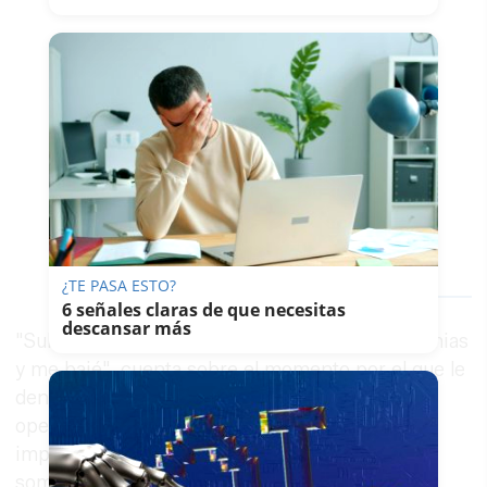
— SAT Andalucía
(@SAT_nacional)
January
17, 2024
¿TE PASA ESTO?
6 señales claras de que necesitas
descansar más
"Subí con ellos, pero empezaron a darma arritmias
y me bajé", cuenta sobre el momento por el que le
denuncia la Junta de Andalucía. Vanesa está
operada de corazón y tiene un desfibrilador
implantado, "imagínate el estrés al que estaba
sometida", cuenta sobre su etapa laboral en la