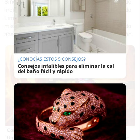
Sindicato Andaluz de Trabajadores, denuncia que
incumple el artículo 28 del Convenio Colectivo de
Limpieza. Ella llevaba 11 años trabajando en el
mismo lugar y hasta entonces siempre había sido
absorbida por la empresa que lograba la licitación.
¿CONOCÍAS ESTOS 5 CONSEJOS?
Consejos infalibles para eliminar la cal
del baño fácil y rápido
Corepunk MMORPG
Un verdadero MMORPG de la vieja escuela ¡Cómo los de