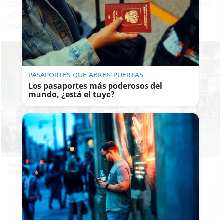
cambió de edificio; ahora, se enfrenta a cinco
años de prisión por una protesta en la que
asegura no hizo nada
PASAPORTES QUE ABREN PUERTAS
Los pasaportes más poderosos del
mundo, ¿está el tuyo?
Una de las concentraciones del SAT para solicitar la readmisión de
Vanesa.
EMILIO
CABRERA