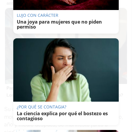
antes, pero mejor!
LUJO CON CARÁCTER
Una joya para mujeres que no piden
permiso
Pasaportes que abren puertas
Los pasaportes más poderosos del mundo, ¿está el tuyo?
¿POR QUÉ SE CONTAGIA?
Su despido provocó una ola de solidaridad y
La ciencia explica por qué el bostezo es
movilizaciones a favor de Vanesa. El 21 de marzo,
contagioso
año y medio después, se manifestó junto a