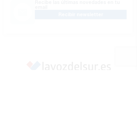
Recibe las últimas novedades en tu
email
Recibir newsletter
Apoya una Andalucía con Voz propia; Protege el
periodismo hecho por periodistas
Hazte socio
SÍGUENOS EN REDES