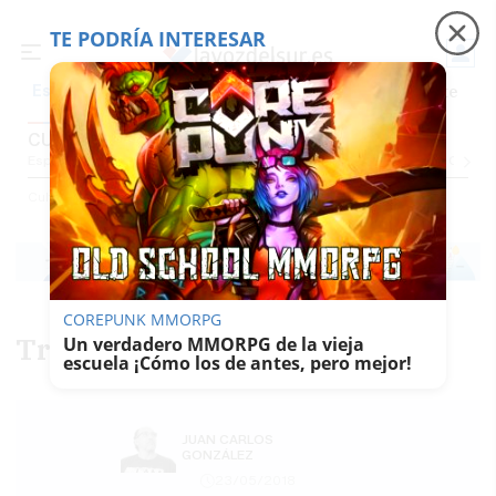
TE PODRÍA INTERESAR
Precio luz
Padre Coraje
Fábrica de botellas
Es noticia
CULTURA
Espectáculos Y Conciertos
Comunicación
Roedores De Cultura
El Censo
Cultura
COREPUNK MMORPG
Treinta por treinta
Un verdadero MMORPG de la vieja
escuela ¡Cómo los de antes, pero mejor!
JUAN CARLOS
GONZÁLEZ
23/05/2018