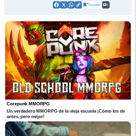
Guardar
0
Facebook
X
WhatsApp
Copy
Link
Corepunk MMORPG
Un verdadero MMORPG de la vieja escuela ¡Cómo los de
antes, pero mejor!