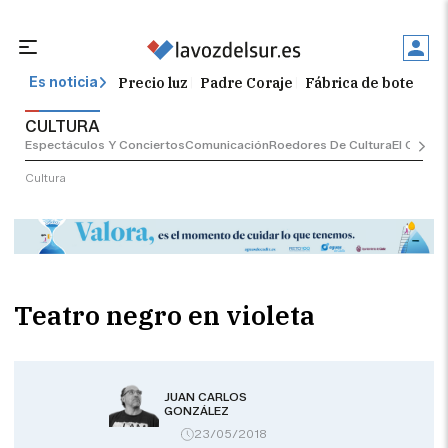
Precio luz
Padre Coraje
Fábrica de botellas
Es noticia
CULTURA
Espectáculos Y Conciertos
Comunicación
Roedores De Cultura
El Censo
Cultura
Teatro negro en violeta
JUAN CARLOS
GONZÁLEZ
23/05/2018