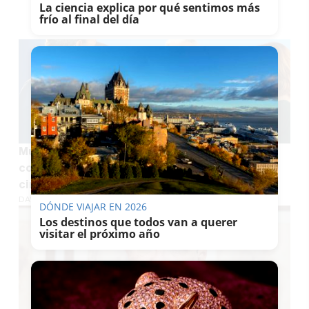
La ciencia explica por qué sentimos más
TE PUEDE INTERESAR
frío al final del día
Muere Juan Lebrón Sánchez, el hombre que
convirtió Andalucía en un gran plató
cinematográfico
DAVID MONTES
DÓNDE VIAJAR EN 2026
Los destinos que todos van a querer
visitar el próximo año