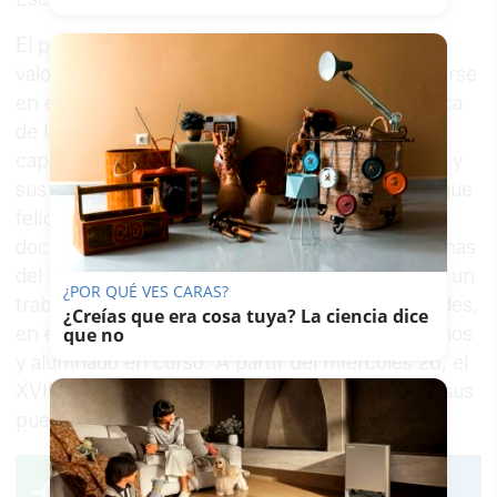
El propio profesorado de la Escuela de Arte ha
valorado la rica experiencia que supone implicarse
en esta actividad, ideal para la puesta en práctica
de la creatividad de los jóvenes, su talento y
capacidad de adaptación a proyectos de diseño y
sus exigencias, una propuesta por las que hay que
felicitarles, ya que se integra en el programa
docente de la asignatura a tan solo pocas semanas
del inicio del curso. El producto es resultado de un
¿POR QUÉ VES CARAS?
trabajo de coordinación, intercambio y voluntades,
¿Creías que era cosa tuya? La ciencia dice
en el que participan profesores, antiguos alumnos
que no
y alumnado en curso. A partir del miércoles 26, el
XVIII Congreso Anual
Literatura y Música
abre sus
puertas.