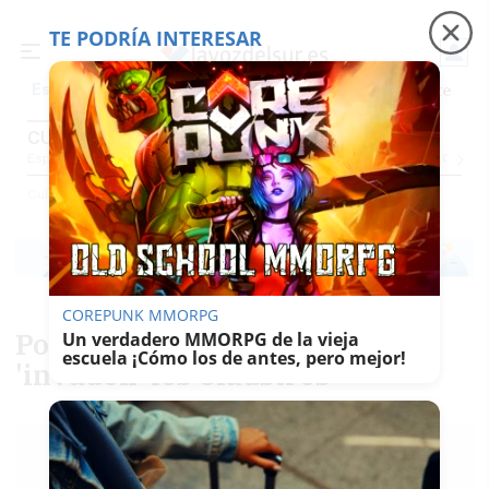
TE PODRÍA INTERESAR
Precio luz
Padre Coraje
Fábrica de botellas
Es noticia
CULTURA
Espectáculos Y Conciertos
Comunicación
Roedores De Cultura
El Censo
Cultura
COREPUNK MMORPG
Poema y melodía fundidos
Un verdadero MMORPG de la vieja
escuela ¡Cómo los de antes, pero mejor!
'invaden' los Claustros
MARÍA LUISA
PARRA