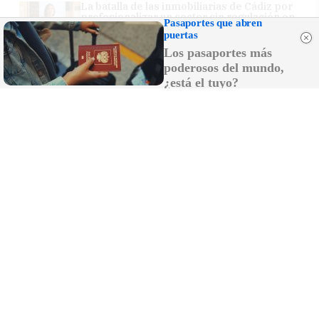
La batalla de las inmobiliarias de Cádiz por
profesionalizar un sector sin regulación en
Pasaportes que abren
Andalucía
puertas
Los pasaportes más
poderosos del mundo,
¿está el tuyo?