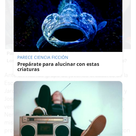
Pasaportes que abren puertas
PARECE CIENCIA FICCIÓN
Los pasaportes más poderosos del mundo, ¿está el tuyo?
Prepárate para alucinar con estas
criaturas
Ante un nutrido grupo de jóvenes creadores de la
Escuela de Arte, la instalación poético-sonora
Jardín de Poetas
, idea original de Concha Jerez y
José Iges, ha abierto sus puertas soltando al aire
versos del propio Caballero Bonald, León Felipe,
Neruda, Benedetti, Mistral, recitados por ellos
mismos. Como han explicado sus creadores, el
proyecto desarrolla un metapoema construido con