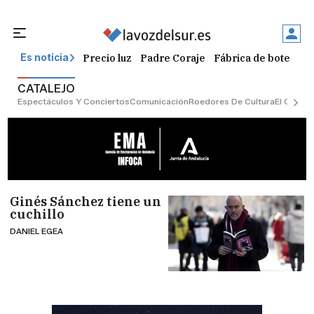
Precio luz
Padre Coraje
Fábrica de botellas
Es noticia
CATALEJO
Espectáculos Y Conciertos
Comunicación
Roedores De Cultura
El Censo
Ginés Sánchez tiene un
cuchillo
DANIEL EGEA