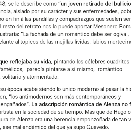
48, se le describe como
“un joven retirado del bullicio
encia, aislado por su carácter y sus enfermedades, pob
no en fin á las pandillas y compadrazgos que suelen ser
 El resto del retrato nos lo puede aportar Mesonero Ro
lustraría: “La fachada de un romántico debe ser ogiva ,
nte al tópicos de las mejillas lívidas, labios mortecin
que reflejaba su vida
, pintando los célebres cuadritos
famélicos, parecía pintarse a sí mismo, romántico
, solitario y atormentado.
su época acabe siendo lo único moderno al pasar la his
on, “los antimodernos son más contemporáneos y
esengañados”.
La adscripción romántica de Alenza no 
 artista en la sociedad de su tiempo. Más que de Hugo o
rgura de Alenza era una herencia emponzoñada de tan v
, ese mal endémico del que ya supo Quevedo.