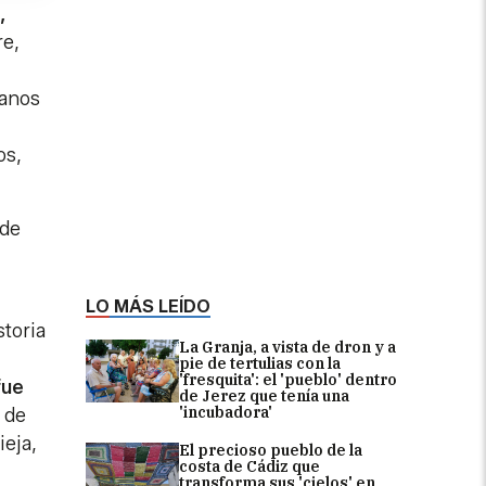
,
re,
manos
os,
 de
LO MÁS LEÍDO
toria
La Granja, a vista de dron y a
pie de tertulias con la
'fresquita': el 'pueblo' dentro
fue
de Jerez que tenía una
'incubadora'
 de
ieja,
El precioso pueblo de la
costa de Cádiz que
transforma sus 'cielos' en