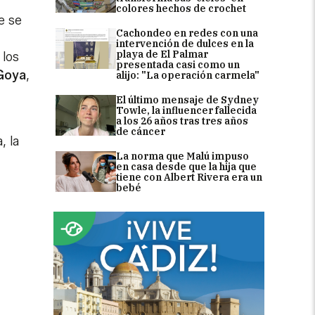
colores hechos de crochet
e se
Cachondeo en redes con una
intervención de dulces en la
playa de El Palmar
 los
presentada casi como un
 Goya
,
alijo: "La operación carmela"
El último mensaje de Sydney
Towle, la influencer fallecida
a los 26 años tras tres años
de cáncer
, la
La norma que Malú impuso
en casa desde que la hija que
tiene con Albert Rivera era un
bebé