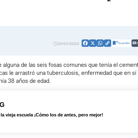
Guardar
0
27/01/2020
Facebook
X
WhatsApp
Copy
Link
de alguna de las seis fosas comunes que tenía el cemen
as le arrastró una tuberculosis, enfermedad que en sí
nía 38 años de edad.
PG
 vieja escuela ¡Cómo los de antes, pero mejor!