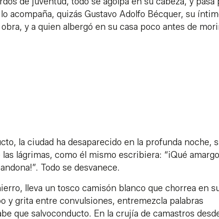
rdos de juventud, todo se agolpa en su cabeza, y pasa 
en lo acompaña, quizás Gustavo Adolfo Bécquer, su ínti
bra, y a quien albergó en su casa poco antes de mori
iaducto, la ciudad ha desaparecido en la profunda noche, 
de las lágrimas, como él mismo escribiera: “¡Qué amargo
abandona!”. Todo se desvanece.
rro, lleva un tosco camisón blanco que chorrea en su
o y grita entre convulsiones, entremezcla palabras
sabe que salvoconducto. En la crujía de camastros desd