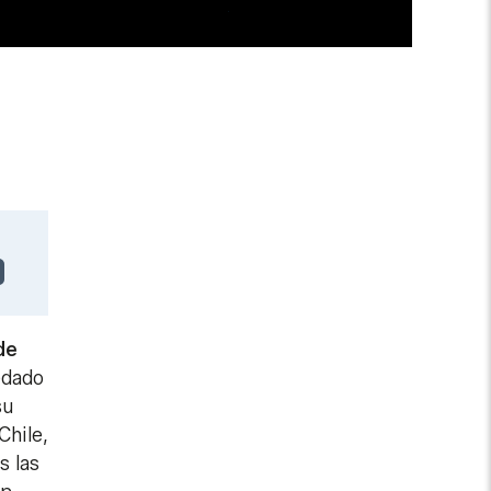
de
edado
su
Chile,
s las