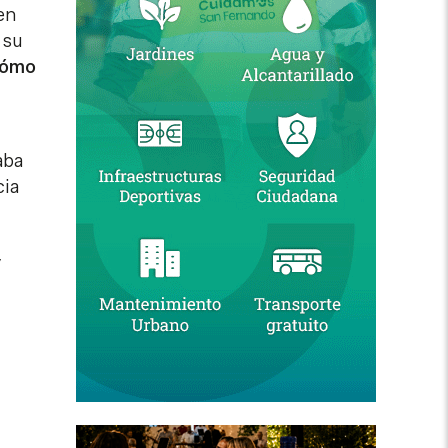
en
 su
cómo
aba
cia
,