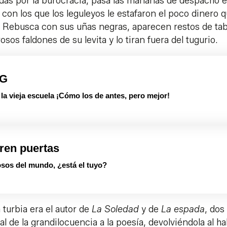
adas por la burocracia, pasa las mañanas de despacho 
on los que los leguleyos le estafaron el poco dinero 
. Rebusca con sus uñas negras, aparecen restos de ta
os faldones de su levita y lo tiran fuera del tugurio.
PG
 vieja escuela ¡Cómo los de antes, pero mejor!
ren puertas
sos del mundo, ¿está el tuyo?
urbia era el autor de
La Soledad
y de
La espada
, dos
l de la grandilocuencia a la poesía, devolviéndola al ha