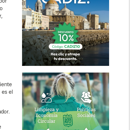
por
mo
r,
siente
 es el
dor.
e