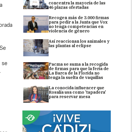
concentra la mayoría de las
a
46 plazas ofertadas
Recogen más de 3.000 firmas
para pedir a la Junta que Vox
brada
no tenga competencias en
violencia de género
e
Así reaccionan los animales y
las plantas al eclipse
 Se
o se
Pacma se suma a la recogida
de firmas para que la feria de
.
La Barca de la Florida no
tenga la suelta de vaquillas
La conocida influencer que
Rosalía usa como 'tapadera'
para reservar mesa