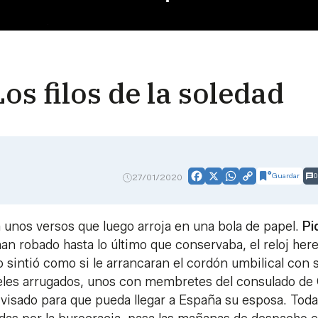
os filos de la soledad
Guardar
0
27/01/2020
Facebook
X
WhatsApp
Copy
Link
 unos versos que luego arroja en una bola de papel.
Pi
an robado hasta lo último que conservaba, el reloj her
 sintió como si le arrancaran el cordón umbilical con 
apeles arrugados, unos con membretes del consulado de 
isado para que pueda llegar a España su esposa. Toda