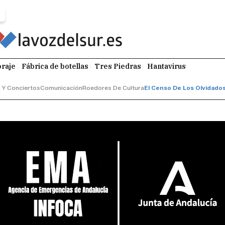
raje
Fábrica de botellas
Tres Piedras
Hantavirus
 Y Conciertos
Comunicación
Roedores De Cultura
El Censo De Los Olvidado