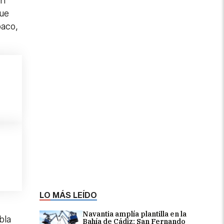
en
que
baco,
LO MÁS LEÍDO
Navantia amplía plantilla en la
bla
Bahía de Cádiz: San Fernando