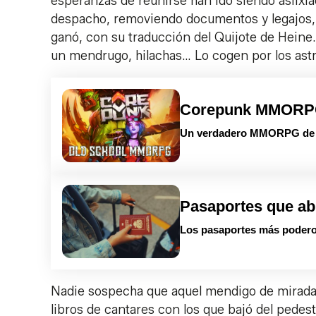
esperanzas de reunirse han ido siendo asfixi
despacho, removiendo documentos y legajos, c
ganó, con su traducción del Quijote de Heine
un mendrugo, hilachas… Lo cogen por los astros
Corepunk MMOR
Un verdadero MMORPG de la
Pasaportes que ab
Los pasaportes más podero
Nadie sospecha que aquel mendigo de mirada t
libros de cantares con los que bajó del pedesta