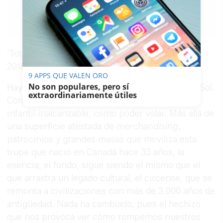
30/11/2017
Guardar
0
Facebook
X
WhatsApp
Copy
Link
'Totem', de gira por España hasta mediados de
2018.
9 APPS QUE VALEN ORO
No son populares, pero sí
Hay algo fascinante e hipnótico en el Circo del Sol.
extraordinariamente útiles
Como mirar al fuego. Y hay algo de sueño
infantil inalcanzable, como poder volar. Más allá de
una superficie atestada de
merchandising
,
patrocinios y grandes masas que moviliza esta
trupe que nació en Canadá hace 33 años, la
esencia, el fondo, sigue siendo el mismo que el
que arrastra un legado cultural, el circense, que se
remonta a civilizaciones con más de 3.000 años de
antigüedad. Nada ha cambiado, pues el hechizo
que nos provoca ver cómo rompemos nuestros