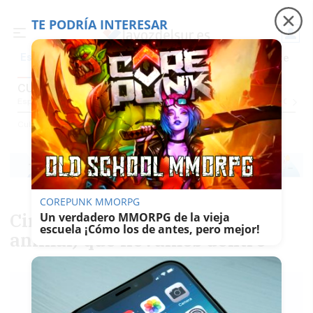
TE PODRÍA INTERESAR
Precio luz
Padre Coraje
Fábrica de botellas
Es noticia
CULTURA
Espectáculos Y Conciertos
Comunicación
Roedores De Cultura
El Censo
Cultura
COREPUNK MMORPG
Circo del Sol, el niño (y el
Un verdadero MMORPG de la vieja
escuela ¡Cómo los de antes, pero mejor!
animal) que llevamos dentro
PACO SÁNCHEZ
MÚGICA