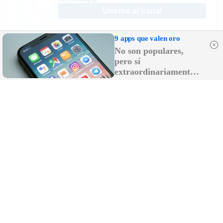
Unirme al canal
9 apps que valen oro
No son populares,
pero sí
Sígue la actualidad en Telegram
extraordinariamente
Suscribirme al canal
útiles
Recibe las últimas novedades en tu
email
Recibir newsletter