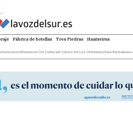
raje
Fábrica de botellas
Tres Piedras
Hantavirus
omunicación
Roedores De Cultura
El Censo De Los Olvidados
Sala Barbablanc