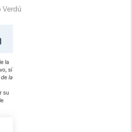
o Verdú
e la
vo, sí
de la
r su
de