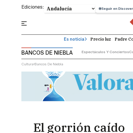
Ediciones:
Seguir en Discover
Precio luz
Padre Co
Es noticia
BANCOS DE NIEBLA
Espectáculos Y Conciertos
C
Cultura
Bancos De Niebla
El gorrión caído