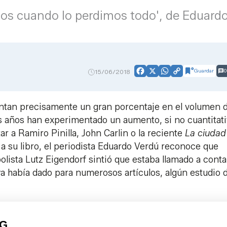
os cuando lo perdimos todo', de Eduard
Guardar
0
15/06/2018
Facebook
X
WhatsApp
Copy
Link
ntan precisamente un gran porcentaje en el volumen d
os años han experimentado un aumento, si no cuantitati
r a Ramiro Pinilla, John Carlin o la reciente
La ciudad 
a su libro, el periodista Eduardo Verdú reconoce que
olista Lutz Eigendorf sintió que estaba llamado a conta
 ya había dado para numerosos artículos, algún estudio 
PG