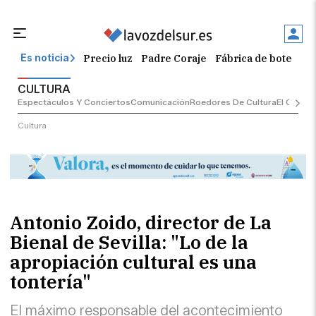
Precio luz
Padre Coraje
Fábrica de botellas
Es noticia
CULTURA
Espectáculos Y Conciertos
Comunicación
Roedores De Cultura
El Censo
Cultura
Antonio Zoido, director de La
Bienal de Sevilla: "Lo de la
apropiación cultural es una
tontería"
El máximo responsable del acontecimiento