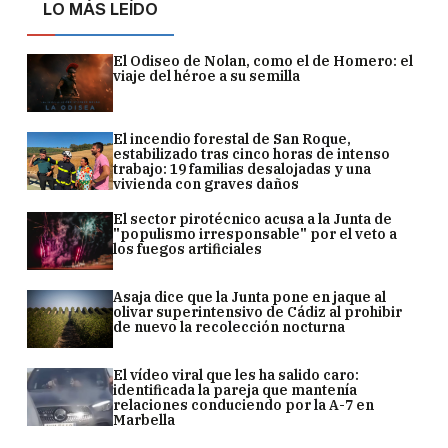
LO MÁS LEÍDO
El Odiseo de Nolan, como el de Homero: el
viaje del héroe a su semilla
El incendio forestal de San Roque,
estabilizado tras cinco horas de intenso
trabajo: 19 familias desalojadas y una
vivienda con graves daños
El sector pirotécnico acusa a la Junta de
"populismo irresponsable" por el veto a
los fuegos artificiales
Asaja dice que la Junta pone en jaque al
olivar superintensivo de Cádiz al prohibir
de nuevo la recolección nocturna
El vídeo viral que les ha salido caro:
identificada la pareja que mantenía
relaciones conduciendo por la A-7 en
Marbella