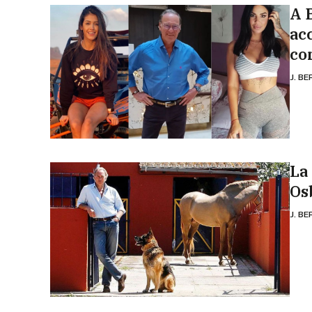
A 
ac
co
J. B
La
Os
J. B