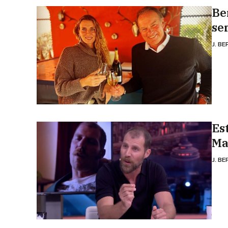
Be
se
J. B
Es
Ma
J. B