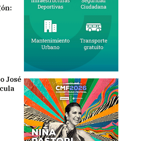
gón:
no José
cula