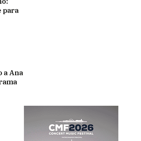
no:
e para
o a Ana
grama