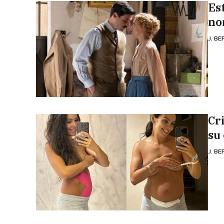
Es
no
J. B
Cr
su
J. B