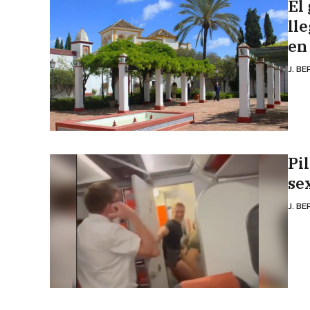
El 
ll
en
J. B
Pi
se
J. B