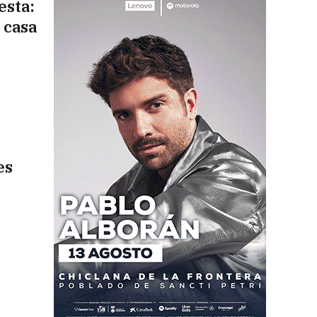
esta:
 casa
es