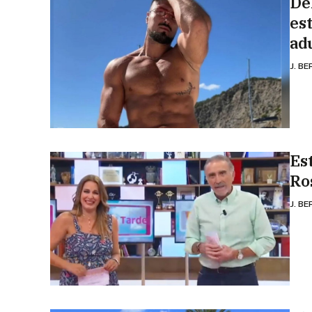
De
es
ad
J. B
Est
Ro
J. B