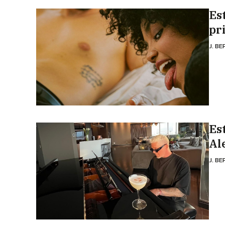
Es
pr
J. B
Es
Al
J. B