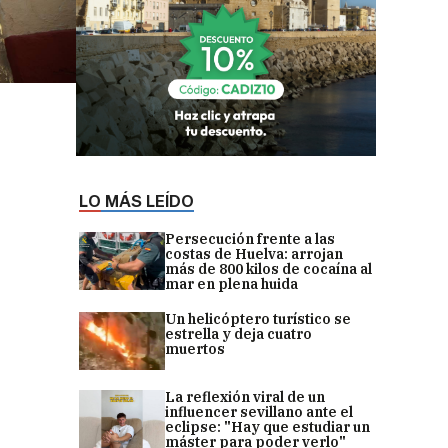
LO MÁS LEÍDO
Persecución frente a las
costas de Huelva: arrojan
más de 800 kilos de cocaína al
mar en plena huida
Un helicóptero turístico se
estrella y deja cuatro
muertos
La reflexión viral de un
influencer sevillano ante el
eclipse: "Hay que estudiar un
máster para poder verlo"