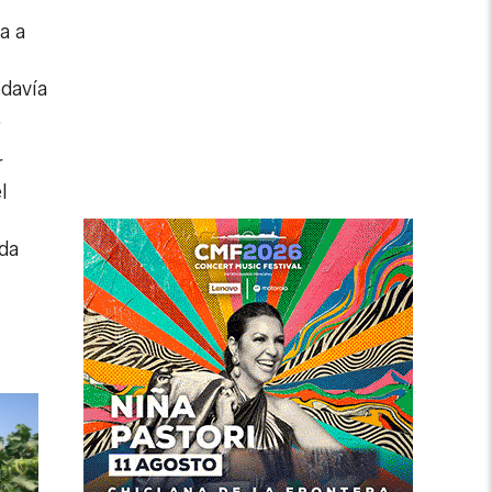
a a
odavía
.
r
l
da