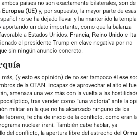
e ambos países no son exactamente bilaterales, son de
 Europea (UE)
y, por supuesto, la mayor parte de esas
spañol no se ha dejado llevar y ha mantenido la templa
y aportando un dato importante, como que la balanza
favorable a Estados Unidos.
Francia
,
Reino Unido
e
Ita
ionado el presidente Trump en clave negativa por no
nque sin ningún anuncio concreto.
rquía
 más, (y esto es opinión) de no ser tampoco él ese so
mbros de la OTAN. Incapaz de aprovechar el alto el fu
án, amenaza una vez más con la vuelta a las hostilidad
pocalíptico, tras vender como "una victoria" ante la op
ión militar en la que no ha alcanzado ninguno de los
 febrero, fe cha de inicio de la conflicto, como eran l
 programa nuclear iraní. También cabe hablar, ya
lo del conflicto, la apertura libre del estrecho del
Ormu