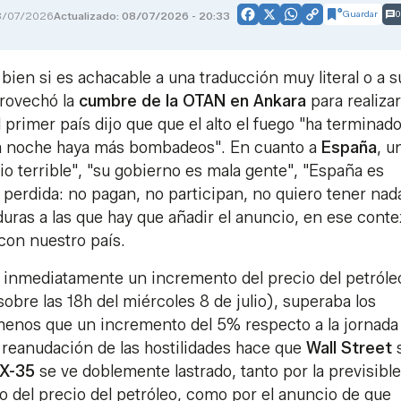
Guardar
0
8/07/2026
Actualizado: 08/07/2026 - 20:33
Facebook
X
WhatsApp
Copy
Link
bien si es achacable a una traducción muy literal o a s
rovechó la
cumbre de la OTAN en Ankara
para realiza
primer país dijo que que el alto el fuego "ha terminado.
ta noche haya más bombadeos". En cuanto a
España
, u
o terrible", "su gobierno es mala gente", "España es
 perdida: no pagan, no participan, no quiero tener nad
duras a las que hay que añadir el anuncio, en ese conte
 con nuestro país.
inmediatamente un incremento del precio del petróle
obre las 18h del miércoles 8 de julio), superaba los
 menos que un incremento del 5% respecto a la jornada
a reanudación de las hostilidades hace que
Wall Street
EX-35
se ve doblemente lastrado, tanto por la previsible
to del precio del petróleo, como por el anuncio de que