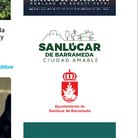
la
 y