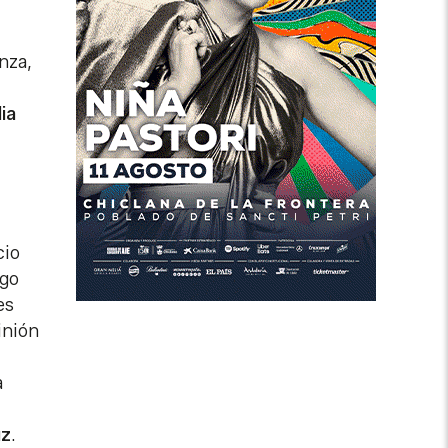
nza,
lia
cio
ego
es
inión
a
z
.