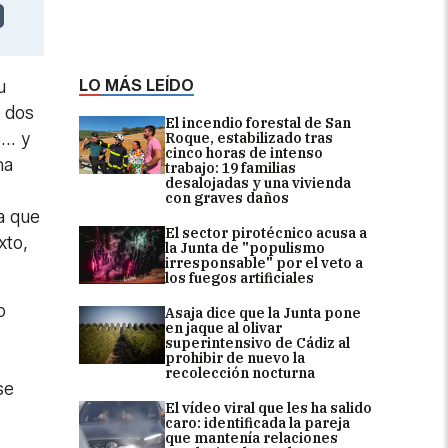
LO MÁS LEÍDO
u
r dos
El incendio forestal de San
.. y
Roque, estabilizado tras
cinco horas de intenso
na
trabajo: 19 familias
desalojadas y una vivienda
con graves daños
a que
El sector pirotécnico acusa a
xto,
la Junta de "populismo
irresponsable" por el veto a
los fuegos artificiales
o
Asaja dice que la Junta pone
en jaque al olivar
superintensivo de Cádiz al
prohibir de nuevo la
recolección nocturna
se
El vídeo viral que les ha salido
caro: identificada la pareja
que mantenía relaciones