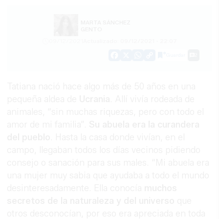
MARTA SÁNCHEZ
GENTO
09/12/2021
Actualizado: 09/12/2021 - 22:07
Guardar
2
Facebook
X
WhatsApp
Copy
Link
Tatiana nació hace algo más de 50 años en una
pequeña aldea de
Ucrania
. Allí vivía rodeada de
animales, “sin muchas riquezas, pero con todo el
amor de mi familia”.
Su abuela era la curandera
del pueblo
. Hasta la casa donde vivían, en el
campo, llegaban todos los días vecinos pidiendo
consejo o sanación para sus males. “Mi abuela era
una mujer muy sabia que ayudaba a todo el mundo
desinteresadamente. Ella conocía
muchos
secretos de la naturaleza y del universo
que
otros desconocían, por eso era apreciada en toda