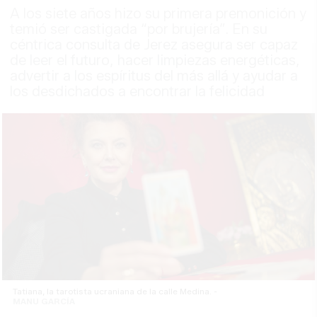
A los siete años hizo su primera premonición y
temió ser castigada “por brujería”. En su
céntrica consulta de Jerez asegura ser capaz
de leer el futuro, hacer limpiezas energéticas,
advertir a los espíritus del más allá y ayudar a
los desdichados a encontrar la felicidad
Tatiana, la tarotista ucraniana de la calle Medina. -
MANU GARCÍA