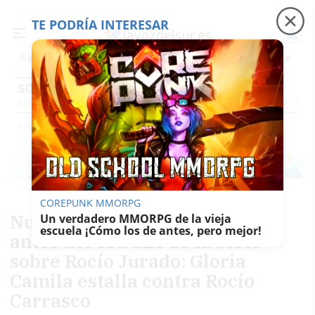
TE PODRÍA INTERESAR
Precio luz
Padre Coraje
Fábrica de botellas
Es noticia
SOCIEDAD
Economía
Sociedad
Internacional
Política
Ecología
Educación
Salud
Anuncio
Actualidad
Sociedad
COREPUNK MMORPG
Nueva guerra entre hermanas
Un verdadero MMORPG de la vieja
escuela ¡Cómo los de antes, pero mejor!
antes del estreno de la serie
sobre Rocío Jurado: Gloria
Camila estalla contra Rocío
Carrasco