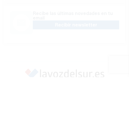
Recibe las últimas novedades en tu
email
Recibir newsletter
Apoya una Andalucía con Voz propia; Protege el
periodismo hecho por periodistas
Hazte socio
SÍGUENOS EN REDES