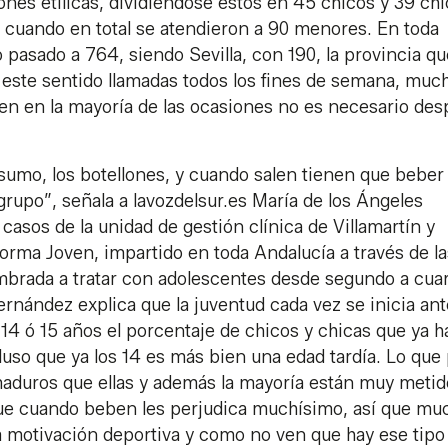
nes etílicas, dividiéndose estos en 45 chicos y 39 chi
4, cuando en total se atendieron a 90 menores. En toda
 pasado a 764, siendo Sevilla, con 190, la provincia qu
 este sentido llamadas todos los fines de semana, muc
en en la mayoría de las ocasiones no es necesario des
sumo, los botellones, y cuando salen tienen que beber
grupo”, señala a lavozdelsur.es María de los Ángeles
asos de la unidad de gestión clínica de Villamartín y
orma Joven, impartido en toda Andalucía a través de la
mbrada a tratar con adolescentes desde segundo a cua
Fernández explica que la juventud cada vez se inicia an
 14 ó 15 años el porcentaje de chicos y chicas que ya h
ncluso que ya los 14 es más bien una edad tardía. Lo que
maduros que ellas y además la mayoría están muy meti
que cuando beben les perjudica muchísimo, así que mu
sa motivación deportiva y como no ven que hay ese tipo