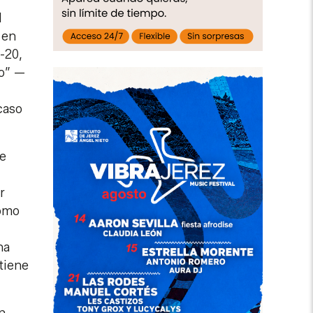
l
 en
-20,
do” —
caso
de
r
como
na
tiene