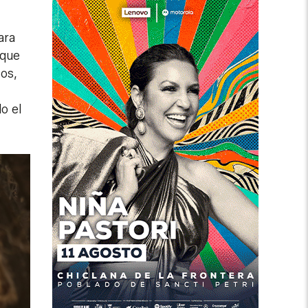
ara
 que
os,
o el