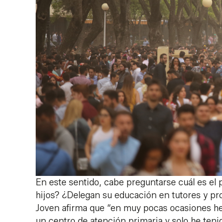
En este sentido, cabe preguntarse cuál es el
hijos? ¿Delegan su educación en tutores y p
Joven afirma que “en muy pocas ocasiones he
un centro de atención primaria y solo he teni