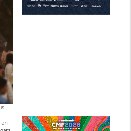
us
s en
egara