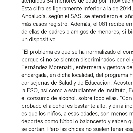
atendidos 84 menores de edad por intoxicacio
Esta cifra es ligeramente inferior a la de 201
Andalucía, según el SAS, se atendieron el año
más casos registró. Además, el 061 recibe en
de ellas de padres o amigos de menores, si bi
un dispositivo.
“El problema es que se ha normalizado el con
porque si no se sienten discriminados por el 
Fernández Morenatti, enfermera y gestora de c
encargada, en dicha localidad, del programa F
consejerías de Salud y de Educación. Acostu
la ESO, así como a estudiantes de instituto, 
el consumo de alcohol, sobre todo ellas. “Con
probado el alcohol es bastante alto, y diría i
es que los niños, a esas edades, son menos 
deportes como fútbol o baloncesto y saben 
se cortan. Pero las chicas no suelen tener e