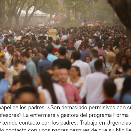
 papel de los padres. ¿Son demasiado permisivos con s
rofesores? La enfermera y gestora del programa Forma
 tenido contacto con los padres. Trabajo en Urgencia
do contacto con unos padres después de que su hijo ll