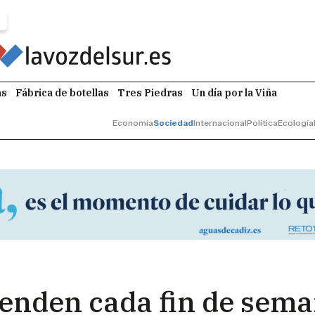
as
Fábrica de botellas
Tres Piedras
Un día por la Viña
Economía
Sociedad
Internacional
Política
Ecología
ienden cada fin de sem