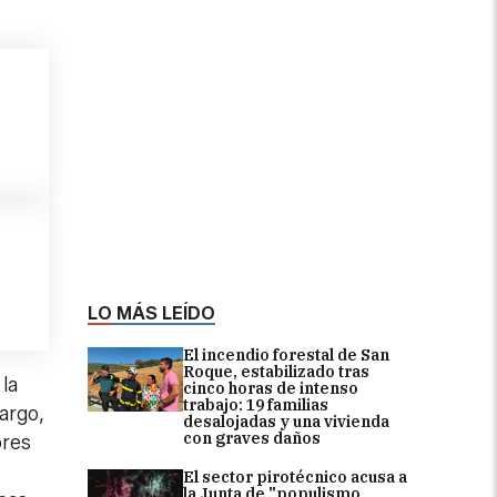
LO MÁS LEÍDO
El incendio forestal de San
Roque, estabilizado tras
la
cinco horas de intenso
trabajo: 19 familias
argo,
desalojadas y una vivienda
con graves daños
ores
El sector pirotécnico acusa a
la Junta de "populismo