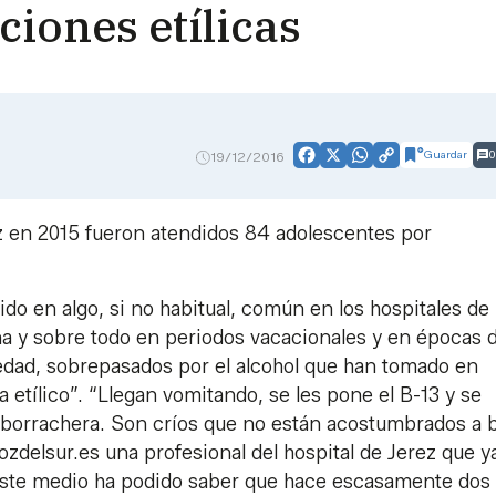
ciones etílicas
Guardar
0
19/12/2016
Facebook
X
WhatsApp
Copy
Link
z en 2015 fueron atendidos 84 adolescentes por
o en algo, si no habitual, común en los hospitales de 
na y sobre todo en periodos vacacionales y en épocas 
 edad, sobrepasados por el alcohol que han tomado en
 etílico”. “Llegan vomitando, se les pone el B-13 y se
a borrachera. Son críos que no están acostumbrados a 
ozdelsur.es una profesional del hospital de Jerez que y
 este medio ha podido saber que hace escasamente dos