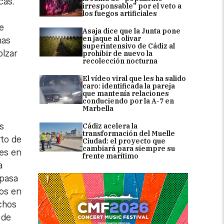
cas.
irresponsable" por el veto a
los fuegos artificiales
e
Asaja dice que la Junta pone
en jaque al olivar
has
superintensivo de Cádiz al
plzar
prohibir de nuevo la
recolección nocturna
El vídeo viral que les ha salido
caro: identificada la pareja
que mantenía relaciones
conduciendo por la A-7 en
Marbella
s
Cádiz acelera la
transformación del Muelle
rto de
Ciudad: el proyecto que
cambiará para siempre su
tes en
frente marítimo
a
 pasa
dos en
chos
 de