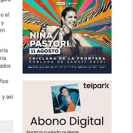
o el
 y
len
oría
ría
lados
años
 y así