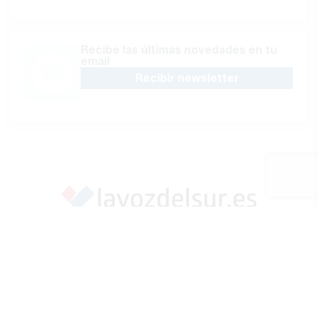
Recibe las últimas novedades en tu
email
Recibir newsletter
Apoya una Andalucía con Voz propia; Protege el
periodismo hecho por periodistas
Hazte socio
SÍGUENOS EN REDES