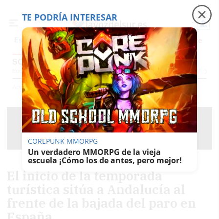
TE PODRÍA INTERESAR
Precio luz
Padre Coraje
Fábrica de botellas
Es noticia
SOCIEDAD
Economía
Sociedad
Internacional
Política
Ecología
Educación
Salud
Anuncio
Actualidad
Sociedad
COREPUNK MMORPG
Un verdadero MMORPG de la vieja
escuela ¡Cómo los de antes, pero mejor!
El inicio de la temporada
turística sitúa a Andalucía al
frente de la bajada del paro en
España