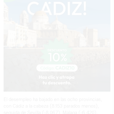
El desempleo ha bajado en las ocho provincias,
con Cádiz a la cabeza (8.153 parados menos),
seguida de Sevilla (-8.067), Málaga (-6.420),