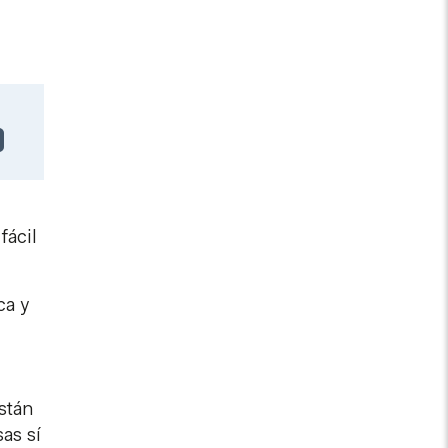
fácil
ca y
están
as sí