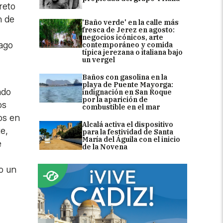
reto
n de
'Baño verde' en la calle más
fresca de Jerez en agosto:
negocios icónicos, arte
pago
contemporáneo y comida
típica jerezana o italiana bajo
un vergel
Baños con gasolina en la
playa de Puente Mayorga:
ado
indignación en San Roque
por la aparición de
os
combustible en el mar
os en
Alcalá activa el dispositivo
e,
para la festividad de Santa
María del Águila con el inicio
e
de la Novena
o un