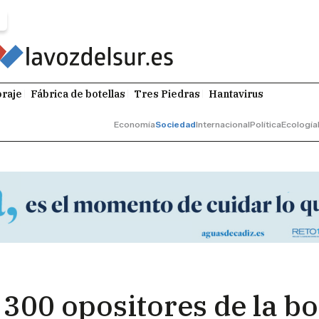
raje
Fábrica de botellas
Tres Piedras
Hantavirus
Economía
Sociedad
Internacional
Política
Ecología
300 opositores de la b