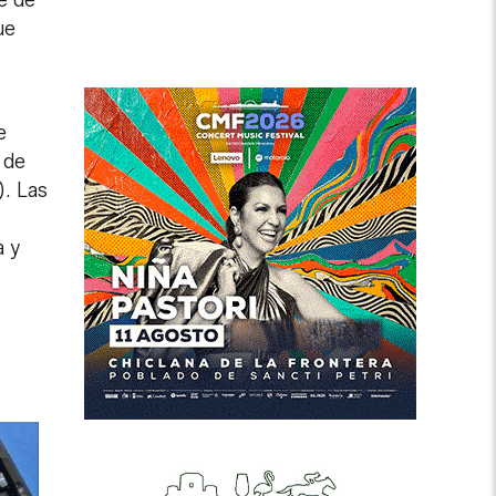
ue
e
 de
). Las
a y