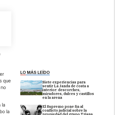
e
LO MÁS LEÍDO
er
es que
Siete experiencias para
sentir La Janda de costa a
 no
interior: descorches,
miradores, dulces y castillos
en la arena
 la
El Supremo pone fin al
conflicto judicial sobre la
bo la
propiedad del grupo Triana