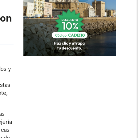
con
dos y
éstas
te,
as
jería
rcas
e de