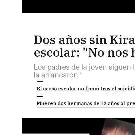
Dos años sin Kira
escolar: "No nos
Los padres de la joven siguen 
la arrancaron"
El acoso escolar no frenó tras el suicid
Mueren dos hermanas de 12 años al prec