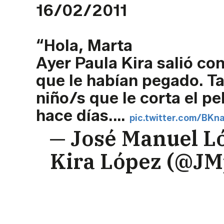
16/02/2011
“Hola, Marta
Ayer Paula Kira salió co
que le habían pegado. T
niño/s que le corta el pe
hace días.…
pic.twitter.com/BK
— José Manuel Ló
Kira López (@J