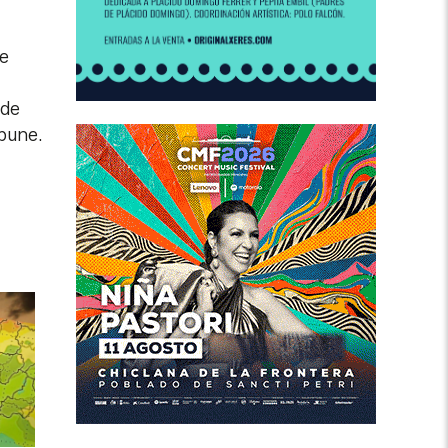
se
 de
mpune.