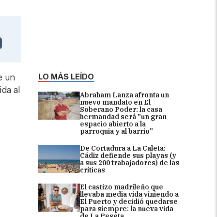
LO MÁS LEÍDO
e un
ida al
Abraham Lanza afronta un
nuevo mandato en El
Soberano Poder: la casa
hermandad será "un gran
espacio abierto a la
parroquia y al barrio"
De Cortadura a La Caleta:
Cádiz defiende sus playas (y
a sus 200 trabajadores) de las
críticas
El castizo madrileño que
llevaba media vida viniendo a
El Puerto y decidió quedarse
para siempre: la nueva vida
de La Peseta