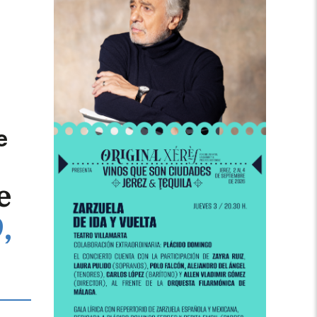
e
e
,