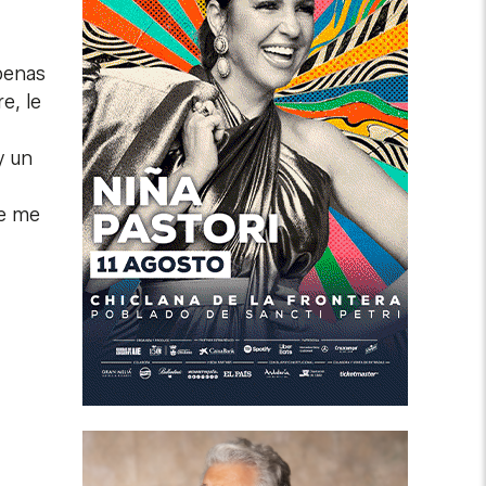
penas
e, le
y un
ue me