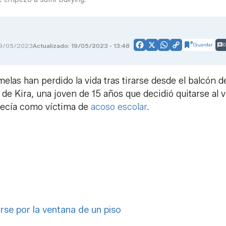
Guardar
0
9/05/2023
Actualizado: 19/05/2023 - 13:48
Facebook
X
WhatsApp
Copy
Link
las han perdido la vida tras tirarse desde el balcón d
e Kira, una joven de 15 años que decidió quitarse al v
decía como víctima de
acoso escolar
.
rse por la ventana de un piso