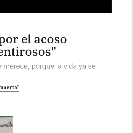
 por el acoso
entirosos"
e merece, porque la vida ya se
 muerta"