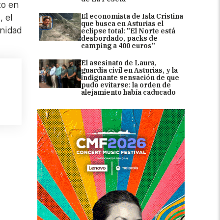
to en
El economista de Isla Cristina
 el
que busca en Asturias el
gnidad
eclipse total: "El Norte está
desbordado, packs de
camping a 400 euros"
El asesinato de Laura,
guardia civil en Asturias, y la
indignante sensación de que
pudo evitarse: la orden de
alejamiento había caducado