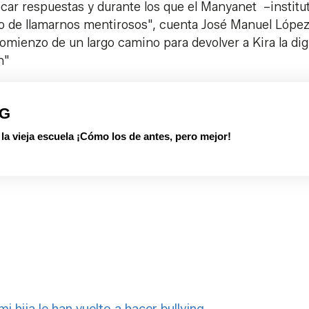
ar respuestas y durante los que el Manyanet –institu
do de llamarnos mentirosos", cuenta José Manuel López,
comienzo de un largo camino para devolver a Kira la di
on"
PG
 vieja escuela ¡Cómo los de antes, pero mejor!
mi hija le han vuelto a hacer bullying