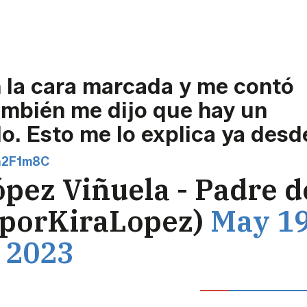
n la cara marcada y me contó
ambién me dijo que hay un
lo. Esto me lo explica ya desd
na2F1m8C
pez Viñuela - Padre d
MporKiraLopez)
May 19
2023