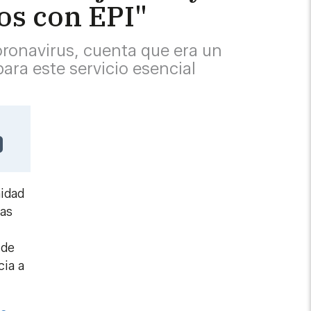
os con EPI"
coronavirus, cuenta que era un
ra este servicio esencial
nidad
ras
 de
cia a