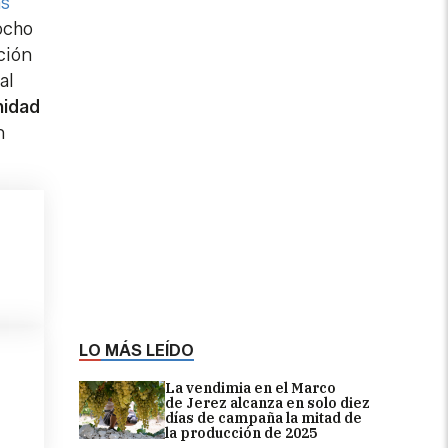
as
ocho
ción
al
nidad
n
LO MÁS LEÍDO
La vendimia en el Marco
de Jerez alcanza en solo diez
días de campaña la mitad de
la producción de 2025