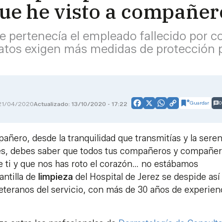
que he visto a compañer
que pertenecía el empleado fallecido por 
tos exigen más medidas de protección pa
Guardar
0
21/04/2020
Actualizado: 13/10/2020 - 17:22
Facebook
X
WhatsApp
Copy
Link
añero, desde la tranquilidad que transmitías y la sere
és, debes saber que todos tus compañeros y compañe
e ti y que nos has roto el corazón… no estábamos
antilla de
limpieza
del Hospital de Jerez se despide así
eteranos del servicio, con más de 30 años de experien