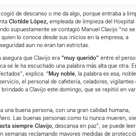
cogió de descanso o me da algo, porque entraba a limp
enta
Clotilde López,
empleada de limpieza del Hospital
ando supuestamente se contagió Manuel Clavijo “no se
, quien lo conoce desde sus inicios en la empresa, a
seguridad aun no eran tan estrictas.
n asegura que Clavijo era
“muy querido”
entre el perso
ca se le ha escuchado una palabra más alta que otra. E
ctados”, explica. “
Muy noble
, la palabra es esa, nobl
rvicio, el personal de cafetería, celadores, vigilantes
brindado a Clavijo este domingo, que se repitió en var
a una buena persona, con una gran calidad humana,
ñero. Las buenas personas como tú nunca mueren, si
asta siempre Clavijo
, descansa en paz”, se puede leer
aban semanas reclamando mayores medidas de protecció