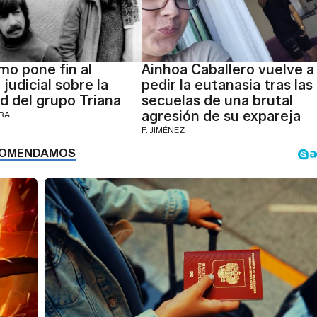
mo pone fin al
Ainhoa Caballero vuelve a
 judicial sobre la
pedir la eutanasia tras las
d del grupo Triana
secuelas de una brutal
agresión de su expareja
ERA
F. JIMÉNEZ