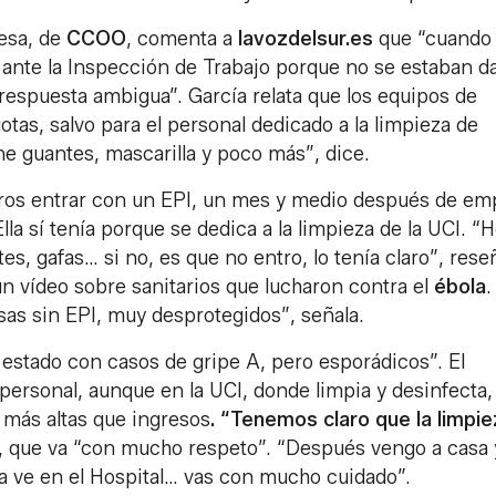
esa, de
CCOO
, comenta a
lavozdelsur.es
que “cuando
 ante la Inspección de Trabajo porque no se estaban 
respuesta ambigua”. García relata que los equipos de
tas, salvo para el personal dedicado a la limpieza de
ne guantes, mascarilla y poco más”, dice.
eros entrar con un EPI, un mes y medio después de em
Ella sí tenía porque se dedica a la limpieza de la UCI. “
s, gafas… si no, es que no entro, lo tenía claro”, rese
un vídeo sobre sanitarios que lucharon contra el
ébola
.
as sin EPI, muy desprotegidos”, señala.
 estado con casos de gripe A, pero esporádicos”. El
personal, aunque en la UCI, donde limpia y desinfecta, 
 más altas que ingresos
. “Tenemos claro que la limpie
e, que va “con mucho respeto”. “Después vengo a casa 
a ve en el Hospital… vas con mucho cuidado”.