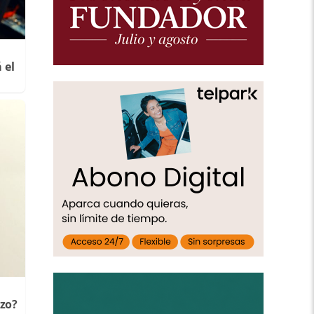
 el
rzo?