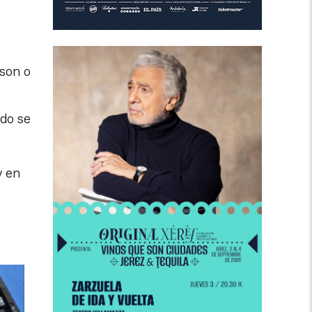
 son o
ndo se
y en