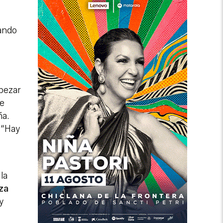
dando
pezar
He
ña.
 “Hay
la
za
y