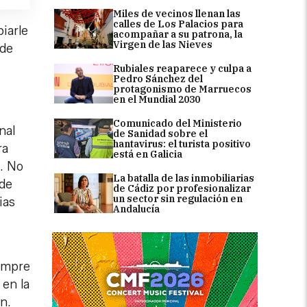
Miles de vecinos llenan las
calles de Los Palacios para
iarle
acompañar a su patrona, la
Virgen de las Nieves
 de
Rubiales reaparece y culpa a
Pedro Sánchez del
protagonismo de Marruecos
en el Mundial 2030
Comunicado del Ministerio
nal
de Sanidad sobre el
hantavirus: el turista positivo
ra
está en Galicia
e. No
La batalla de las inmobiliarias
 de
de Cádiz por profesionalizar
un sector sin regulación en
ias
Andalucía
empre
 en la
n.