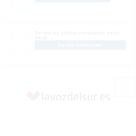
Recibe las últimas novedades en tu
email
Recibir newsletter
Apoya una Andalucía con Voz propia; Protege el
periodismo hecho por periodistas
Hazte socio