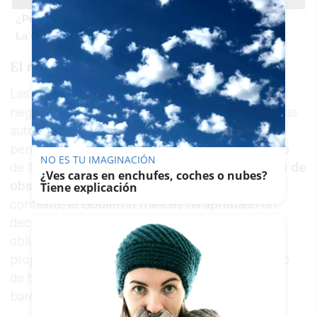
¿Por qué se contagia?
La ciencia explica por qué el bostezo es contagioso
El resto, negativo
Las otras cuatro personas repatriadas han dado
negativo en las pruebas de hantavirus, aunque las
autoridades sanitarias han dispuesto que
permanezcan hospitalizadas durante un mínimo
NO ES TU IMAGINACIÓN
de 15 días,
con la posibilidad de que el periodo de
¿Ves caras en enchufes, coches o nubes?
observación se amplíe hasta 42 días.
En este
Tiene explicación
contexto, el Gobierno francés ha aprobado un
decreto que establece medidas sanitarias
obligatorias para prevenir cualquier posible
propagación del virus, incluyendo el aislamiento
de todas las personas que viajaban a bordo del
barco.