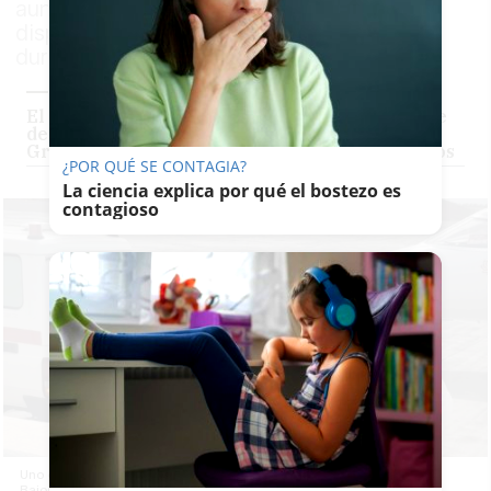
aunque las autoridades sanitarias han
dispuesto que permanezcan hospitalizadas
durante un mínimo de 15 días
El fuerte viento hace que el barco con el brote
de hantavirus atraque en el puerto de
Granadilla para evacuar a los últimos pasajeros
¿POR QUÉ SE CONTAGIA?
La ciencia explica por qué el bostezo es
contagioso
Uno de los contagiados por hantavirsiendo transportado a Países
Bajos.