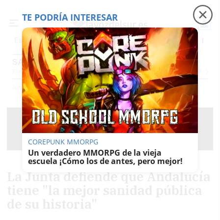
TE PODRÍA INTERESAR
Precio luz
Ceuta
Carreras de caballos
Peque
Es noticia
SALUD
Economía
Sociedad
Internacional
Política
Ecología
Educación
Salud
Anuncio
Actualidad
Salud
COREPUNK MMORPG
Un verdadero MMORPG de la vieja
escuela ¡Cómo los de antes, pero mejor!
La Junta defiende que Andalucía
tiene "la mejor sanidad pública
de su historia"