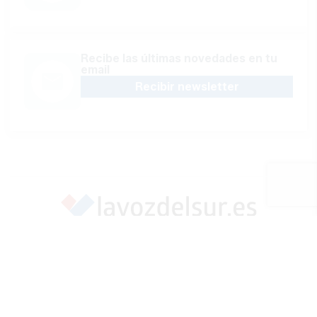
Recibe las últimas novedades en tu
email
Recibir newsletter
Apoya una Andalucía con Voz propia; Protege el
periodismo hecho por periodistas
Hazte socio