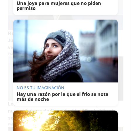
Una joya para mujeres que no piden
permiso
Recogen más de 3.000 firmas para pedir a la
Junta que Vox no tenga competencias en
violencia de género
EMILIO CABRERA
NO ES TU IMAGINACIÓN
Hay una razón por la que el frío se nota
más de noche
Los recelos de la Junta sobre los tiempos del
nuevo sistema de financiación: "Por habitante
serían 389 euros menos que Cataluña"
PABLO FDEZ. QUINTANILLA