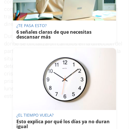
corrupción. Sánchez ha reconocido haber
confiado en ambos dirigentes y admitió sentirse
traicionado, aunque sin mencionarlos de forma
directa.
¿TE PASA ESTO?
6 señales claras de que necesitas
Durante su intervención en el
Comité Federal
,
descansar más
donde se oficializaron cambios en la dirección del
partido y se presentaron medidas para afrontar la
situación, Sánchez ha manifestado su
determinación para enfrentar la adversidad. La
crisis se ha visto agravada tras la entrada en
prisión preventiva de Santos Cerdán el pasado
lunes, un hecho que ha tensionado aún más la
estructura interna del PSOE.
¿EL TIEMPO VUELA?
Esto explica por qué los días ya no duran
igual