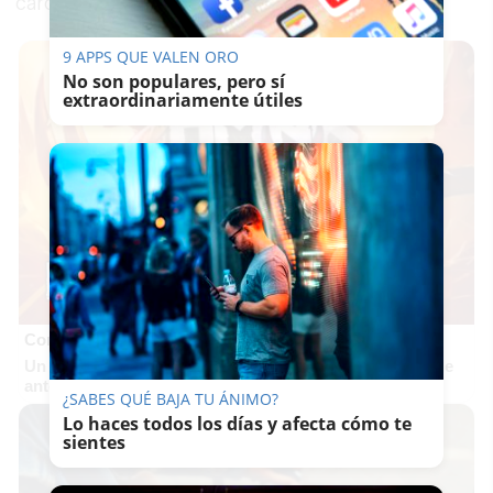
cárcel.
9 APPS QUE VALEN ORO
No son populares, pero sí
extraordinariamente útiles
Corepunk MMORPG
Un verdadero MMORPG de la vieja escuela ¡Cómo los de
antes, pero mejor!
¿SABES QUÉ BAJA TU ÁNIMO?
Lo haces todos los días y afecta cómo te
sientes