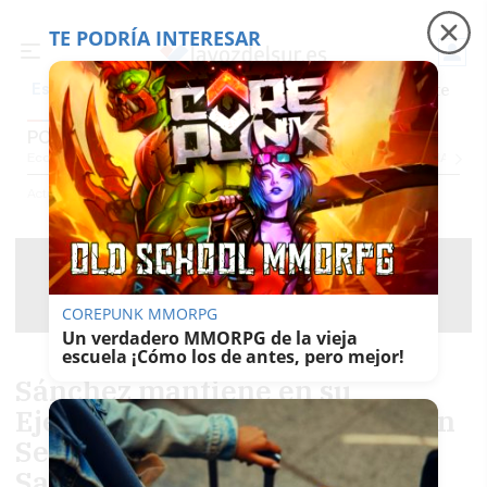
TE PODRÍA INTERESAR
Precio luz
Padre Coraje
Fábrica de botellas
Es noticia
POLÍTICA
Economía
Sociedad
Internacional
Política
Ecología
Educación
Salud
Anuncio
Actualidad
Política
COREPUNK MMORPG
Un verdadero MMORPG de la vieja
escuela ¡Cómo los de antes, pero mejor!
Sánchez mantiene en su
Ejecutiva al jiennense Juanfran
Serrano, mano derecha de
Santos Cerdán