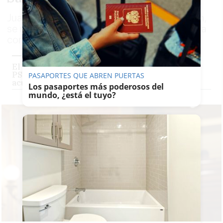
Juanfran Serrano, cercano a Santos Cerdán,
se mantiene en la Ejecutiva del PSOE, ahora
como responsable de Política Municipal
El sevillano Paco Salazar deja su cargo en el
PSOE un día después de ser elegido tras ser
PASAPORTES QUE ABREN PUERTAS
acusado de acosar a mujeres
Los pasaportes más poderosos del
mundo, ¿está el tuyo?