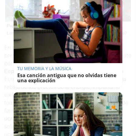
Pasaportes que abren puertas
Los pasaportes más poderosos del mundo, ¿está el tuyo?
En concreto, en la Conferencia, todos los
presidentes sucribieron un documento compuesto
por cuatro puntos: respaldar al
Gobierno de
TU MEMORIA Y LA MÚSICA
España
en su posición ante el próximo Consejo
Esa canción antigua que no olvidas tiene
Europeo que se adopten medidas para lograr una
una explicación
rebaja de los precios de la energía; impulsar la
ejecución de los
fondos europeos
por parte de
todas las Administraciones públicas; gestionar de
forma coordinada la acogida de
refugiados
ucranianos
que permita canalizar la ola de
solidaridad que sienten los españoles hacia los
ucranianos que llegan a España huyendo de la