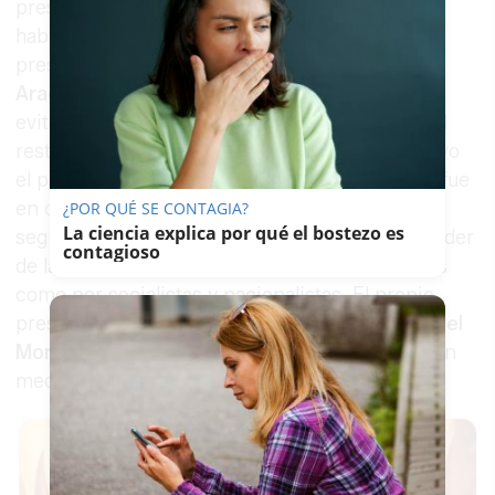
presidentes regionales del país, algo que no es
habitual debido a las habituales ausencias del
president de la Generalitat. Esta vez,
Pere
Aragonès
acudió como uno más, aunque luego
evitó la 'foto de familia' con
Pedro Sánchez
y el
resto de sus homólogos. Especial relevancia tuvo
el papel de
Alberto Núñez Feijóo
que, aunque fue
en calidad de presidente de Galicia, fue tratado,
¿POR QUÉ SE CONTAGIA?
La ciencia explica por qué el bostezo es
según varios presidentes del PP, como nuevo líder
contagioso
de la oposición, tanto por los propios populares
como por socialistas y nacionalistas. El propio
presidente de la Junta de Andalucía,
Juan Manuel
Moreno
, aseguró que Feijóo fue "artífice en gran
medida" de lo firmado.