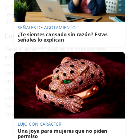
guerra y poner en marcha el
Plan nacional de
respuesta
a las consecuencias de la guerra de
Ucrania en España.
SEÑALES DE AGOTAMIENTO
¿Te sientes cansado sin razón? Estas
Las voces disonantes
señales lo explican
Pese al acuerdo total de los presidentes
autonómicos, al finalizar la reunión hubo algunos,
del
Partido Popular
, que no mostraron una
satisfacción plena por el consenso alcanzado. La
principal nota disonante, como viene siendo
habitual, no fueron los presidentes nacionalistas,
sino
Isabel Díaz Ayuso
, presidenta de la
Comunidad de Madrid. Ayuso decidió tirar de
'trumpismo' para atacar al Gobierno de España.
LUJO CON CARÁCTER
Una joya para mujeres que no piden
permiso