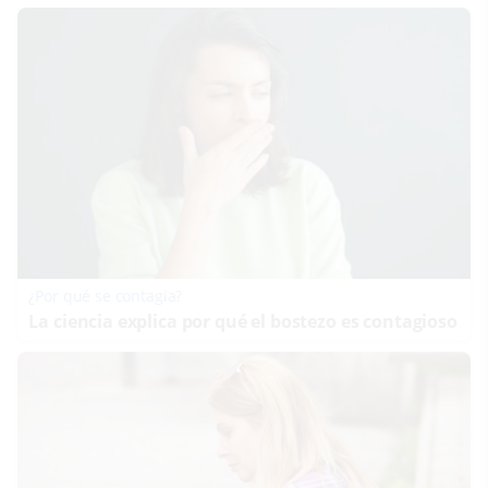
¿Por qué se contagia?
La ciencia explica por qué el bostezo es contagioso