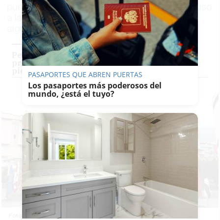
puntos, aunque presidentes del PP, con Ayuso
a la cabeza, mostraron disconformidad en
algunos temas
Pedro Sánchez apuesta por aumentar el
presupuesto en Defensa: "Hay que pararle los
pies a Putin"
PASAPORTES QUE ABREN PUERTAS
Los pasaportes más poderosos del
mundo, ¿está el tuyo?
Foto de la Conferencia de Presidentes, con la excepción de Pere