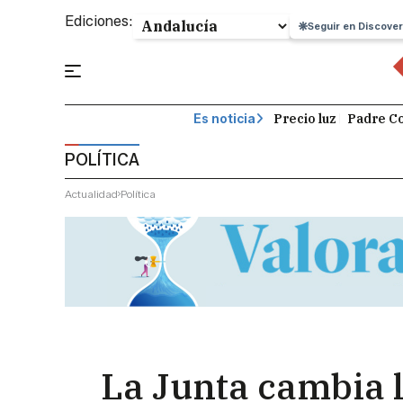
Ediciones:
Seguir en Discover
Precio luz
Padre Co
Es noticia
POLÍTICA
Actualidad
Política
La Junta cambia 