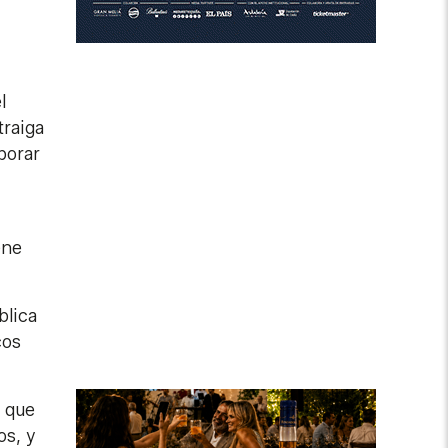
l
traiga
borar
ene
blica
cos
s que
os, y