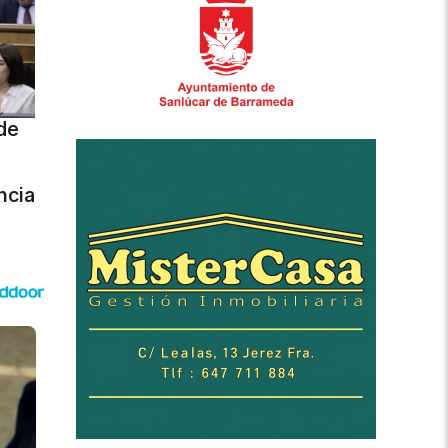
de
ncia