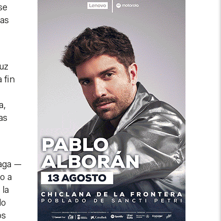
se
nas
luz
 fin
a,
as
laga —
o a
 la
do
os