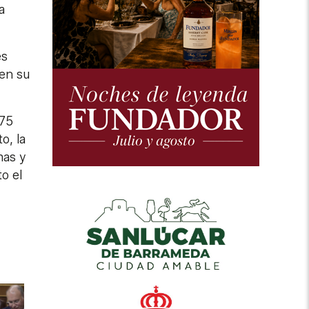
a
es
 en su
375
o, la
mas y
o el