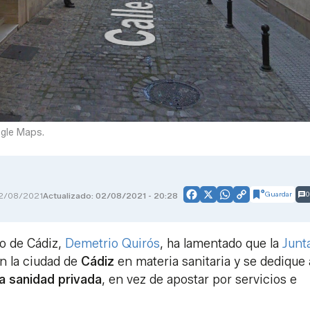
ogle Maps.
Guardar
0
2/08/2021
Actualizado: 02/08/2021 - 20:28
Facebook
X
WhatsApp
Copy
Link
to de Cádiz,
Demetrio Quirós
, ha lamentado que la
Junt
n la ciudad de
Cádiz
en materia sanitaria y se dedique 
a sanidad privada
, en vez de apostar por servicios e