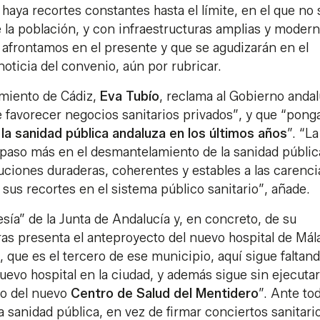
 haya recortes constantes hasta el límite, en el que no 
 la población, y con infraestructuras amplias y moder
a afrontamos en el presente y que se agudizarán en el
noticia del convenio, aún por rubricar.
amiento de Cádiz,
Eva Tubío
, reclama al Gobierno anda
 favorecer negocios sanitarios privados”, y que “ponga
la sanidad pública andaluza en los últimos años
”. “La
 paso más en el desmantelamiento de la sanidad públic
uciones duraderas, coherentes y estables a las carenci
us recortes en el sistema público sanitario”, añade.
ía” de la Junta de Andalucía y, en concreto, de su
ras presenta el anteproyecto del nuevo hospital de Má
que es el tercero de ese municipio, aquí sigue faltand
uevo hospital en la ciudad, y además sigue sin ejecutar
vo del nuevo
Centro de Salud del Mentidero
”. Ante to
la sanidad pública, en vez de firmar conciertos sanitari