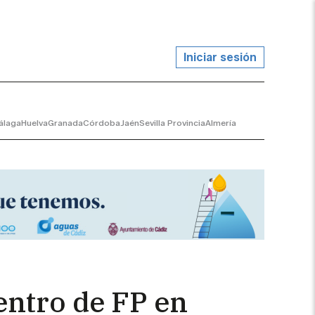
Iniciar sesión
álaga
Huelva
Granada
Córdoba
Jaén
Sevilla Provincia
Almería
entro de FP en