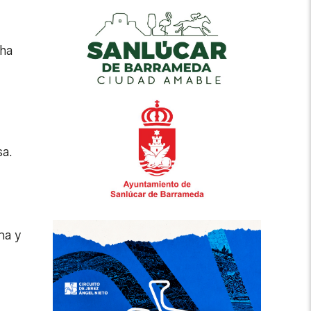
ha
sa.
na y