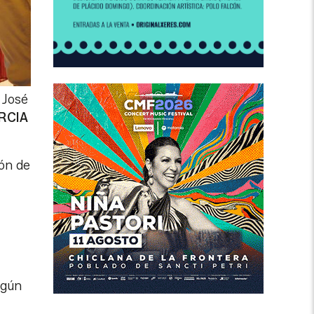
 José
RCIA
ión de
egún