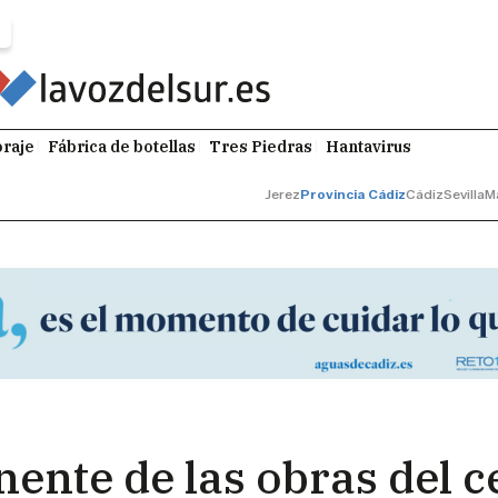
raje
Fábrica de botellas
Tres Piedras
Hantavirus
Jerez
Provincia Cádiz
Cádiz
Sevilla
M
ente de las obras del c