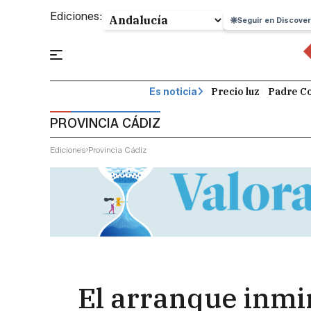
Ediciones:
Seguir en Discover
Precio luz
Padre Co
Es noticia
PROVINCIA CÁDIZ
Ediciones
Provincia Cádiz
El arranque inmin