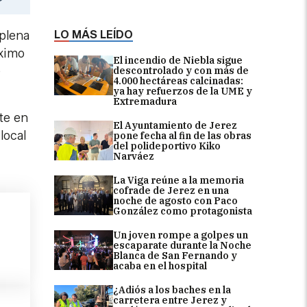
LO MÁS LEÍDO
 plena
óximo
El incendio de Niebla sigue
e
descontrolado y con más de
4.000 hectáreas calcinadas:
ya hay refuerzos de la UME y
Extremadura
te en
El Ayuntamiento de Jerez
local
pone fecha al fin de las obras
del polideportivo Kiko
Narváez
La Viga reúne a la memoria
cofrade de Jerez en una
noche de agosto con Paco
González como protagonista
Un joven rompe a golpes un
escaparate durante la Noche
Blanca de San Fernando y
acaba en el hospital
¿Adiós a los baches en la
carretera entre Jerez y