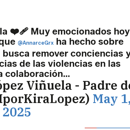
dla ❤️‍🩹 Muy emocionados hoy
 que
ha hecho sobre
@AnnarceGrx
 busca remover conciencias 
cias de las violencias en las
na colaboración…
pez Viñuela - Padre d
MporKiraLopez)
May 1
2025