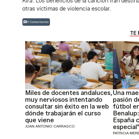
Kira
. Los beneficios de la canción irán destin
otras víctimas de violencia escolar.
0 Comentarios
TE 
Miles de docentes andaluces,
Una maes
muy nerviosos intentando
pasión d
consultar sin éxito en la web
fútbol e
dónde trabajarán el curso
Benalup:
que viene
España c
especial
JUAN ANTONIO CARRASCO
PATRICIA MER