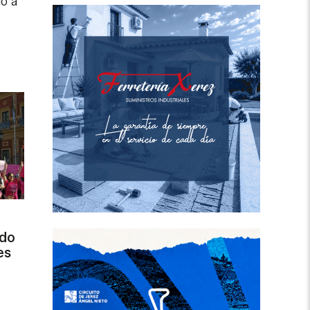
do a
ado
es