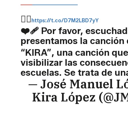
👉🏻
https://t.co/D7M2LBD7yY
❤️‍🩹 Por favor, escucha
presentamos la canción
“KIRA”, una canción que
visibilizar las consecuen
escuelas. Se trata de u
— José Manuel Ló
Kira López (@J