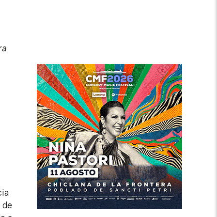
ra
cia
a de