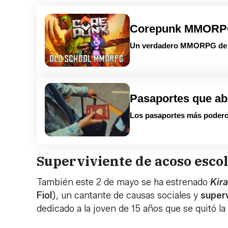
Corepunk MMOR
Un verdadero MMORPG de la
Pasaportes que ab
Los pasaportes más podero
Superviviente de acoso esco
También este 2 de mayo se ha estrenado
Kira
Fiol
), un cantante de causas sociales y
superv
dedicado a la joven de 15 años que se quitó la