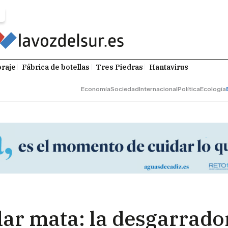
raje
Fábrica de botellas
Tres Piedras
Hantavirus
Economía
Sociedad
Internacional
Política
Ecología
lar mata: la desgarrad