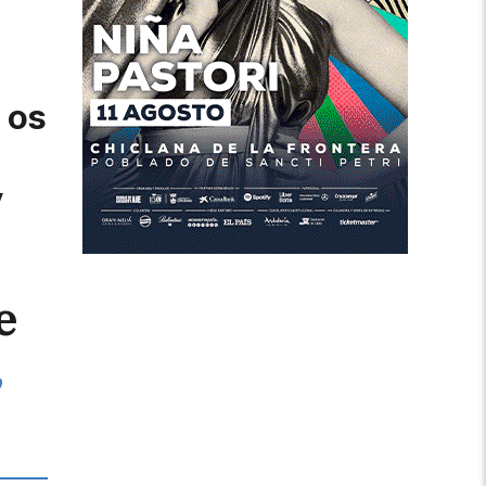
 os
y
e
,