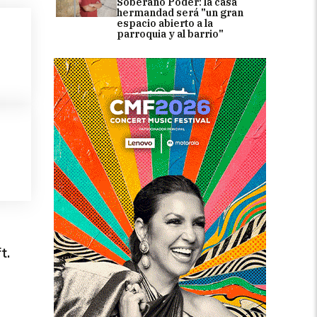
Soberano Poder: la casa
hermandad será "un gran
espacio abierto a la
parroquia y al barrio"
t.