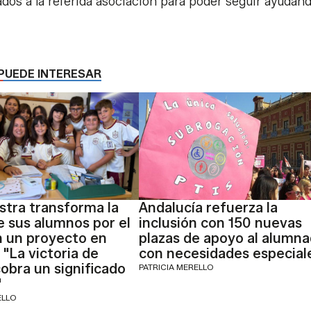
ados a la referida asociación para poder seguir ayudan
PUEDE INTERESAR
tra transforma la
Andalucía refuerza la
e sus alumnos por el
inclusión con 150 nuevas
n un proyecto en
plazas de apoyo al alumn
 "La victoria de
con necesidades especial
obra un significado
PATRICIA MERELLO
"
ELLO