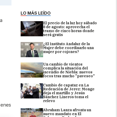
LO MÁS LEÍDO
ra
El precio de la luz hoy sábado
8 de agosto: aprovecha el
tramo de cinco horas donde
será gratis
¿El Instituto Andaluz de la
Mujer debe coordinarlo una
mujer por cojones?
Un cambio de vientos
complica la situación del
incendio de Niebla: nuevos
focos tras mucho "paveseo"
Cambio de capataz en La
Redención de Jerez: Monge
deja el martillo y Jesús
Sánchez Lineros toma el
relevo
uienes
Abraham Lanza afronta un
nuevo mandato en El