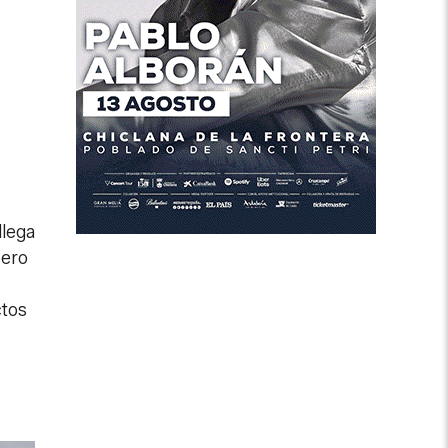
llega
pero
ctos