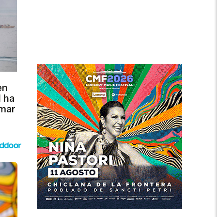
en
l ha
 mar