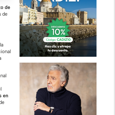
to de
s de
la
cional
a
nal
l
s en
 de