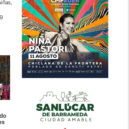
niñas,
19
ado
es