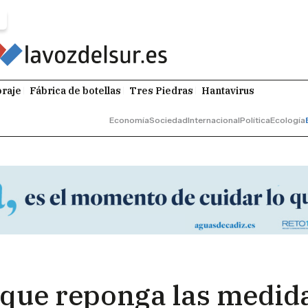
raje
Fábrica de botellas
Tres Piedras
Hantavirus
Economía
Sociedad
Internacional
Política
Ecología
 que reponga las medid