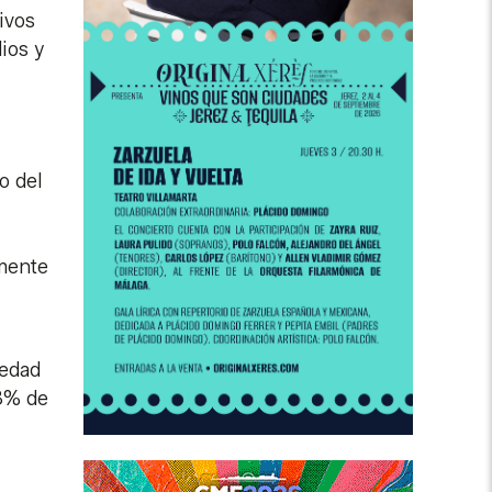
tivos
ios y
o del
amente
 edad
,8% de