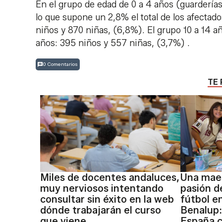
En el grupo de edad de 0 a 4 años (guarderías 
lo que supone un 2,8% el total de los afectado
niños y 870 niñas, (6,8%). El grupo 10 a 14 a
años: 395 niños y 557 niñas, (3,7%) .
0 Comentarios
TE 
Miles de docentes andaluces,
Una maes
muy nerviosos intentando
pasión d
consultar sin éxito en la web
fútbol e
dónde trabajarán el curso
Benalup:
que viene
España c