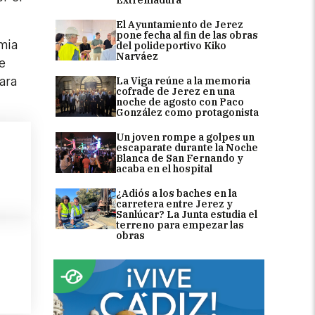
El Ayuntamiento de Jerez
pone fecha al fin de las obras
mia
del polideportivo Kiko
Narváez
e
ara
La Viga reúne a la memoria
cofrade de Jerez en una
noche de agosto con Paco
González como protagonista
Un joven rompe a golpes un
escaparate durante la Noche
Blanca de San Fernando y
acaba en el hospital
¿Adiós a los baches en la
carretera entre Jerez y
Sanlúcar? La Junta estudia el
terreno para empezar las
obras