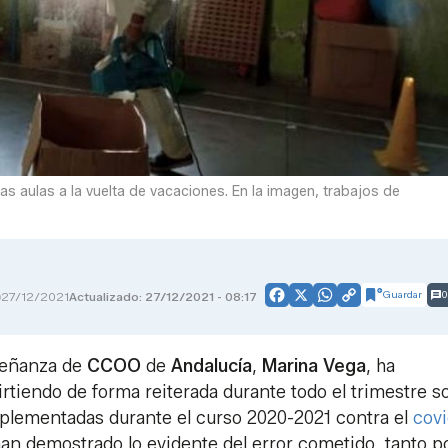
as aulas a la vuelta de vacaciones. En la imagen, trabajos de
Guardar
0
27/12/2021
Actualizado: 27/12/2021 - 08:17
Facebook
X
WhatsApp
Copy
Link
nseñanza de
CCOO
de
Andalucía
,
Marina Vega
, ha
rtiendo de forma reiterada durante todo el trimestre s
mplementadas durante el curso 2020-2021 contra el
cov
han demostrado lo evidente del error cometido, tanto po