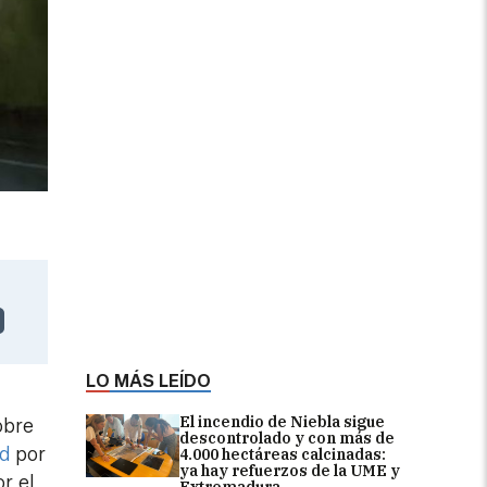
LO MÁS LEÍDO
El incendio de Niebla sigue
obre
descontrolado y con más de
id
por
4.000 hectáreas calcinadas:
ya hay refuerzos de la UME y
r el
Extremadura