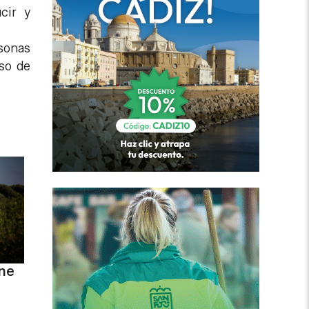
cir y
rsonas
aso de
one
l