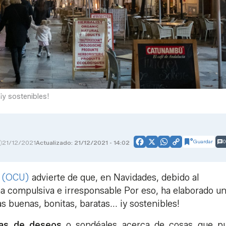
¡y sostenibles!
Guardar
0
21/12/2021
Actualizado: 21/12/2021 - 14:02
Facebook
X
WhatsApp
Copy
Link
s (OCU)
advierte de que, en Navidades, debido al
 compulsiva e irresponsable Por eso, ha elaborado u
s buenas, bonitas, baratas... ¡y sostenibles!
tas de deseos
o sondéales acerca de cosas que p