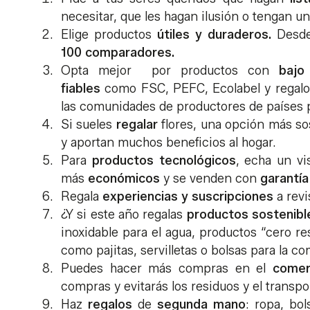
necesitar, que les hagan ilusión o tengan un 
Elige productos
útiles y duraderos.
Desde
100 comparadores.
Opta mejor por productos con
bajo 
fiables
como FSC, PEFC, Ecolabel y regalo
las comunidades de productores de países 
Si sueles
regalar
flores, una opción más so
y aportan muchos beneficios al hogar.
Para
productos tecnológicos
, echa un vi
más
económicos
y se venden con
garantí
Regala
experiencias y suscripciones
a revi
¿Y si este año regalas
productos sostenibl
inoxidable para el agua, productos “cero re
como pajitas, servilletas o bolsas para la c
Puedes hacer más compras en el
comer
compras y evitarás los residuos y el transp
Haz
regalos
de
segunda mano
: ropa, bo