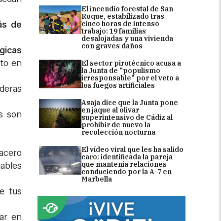
El incendio forestal de San
Roque, estabilizado tras
cinco horas de intenso
s de
trabajo: 19 familias
desalojadas y una vivienda
con graves daños
gicas
cto en
El sector pirotécnico acusa a
la Junta de "populismo
irresponsable" por el veto a
los fuegos artificiales
aderas
Asaja dice que la Junta pone
en jaque al olivar
s son
superintensivo de Cádiz al
prohibir de nuevo la
recolección nocturna
El vídeo viral que les ha salido
 acero
caro: identificada la pareja
que mantenía relaciones
hables
conduciendo por la A-7 en
Marbella
e tus
ar en