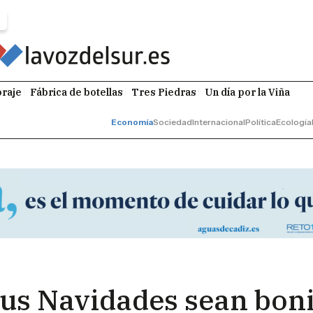
raje
Fábrica de botellas
Tres Piedras
Un día por la Viña
Economía
Sociedad
Internacional
Política
Ecología
s Navidades sean bonita