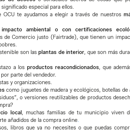
significado especial para ellos.
 OCU te ayudamos a elegir a través de nuestros
má
impacto ambiental o con certificaciones ecoló
s de Comercio justo (Fairtrade), que tienen un impa
pobres.
stenible son las
plantas de interior
, que son más dur
stazo a los
productos reacondicionados
, que ademá
a
por parte del vendedor.
stas y organizaciones.
es
como juguetes de madera y ecológicos, botellas de
siduos”, o versiones reutilizables de productos desec
ompra?
cio local
, muchas familias de tu municipio viven d
orte añadidos de la compra online
.
lsos, libros que ya no necesites o que puedas compr