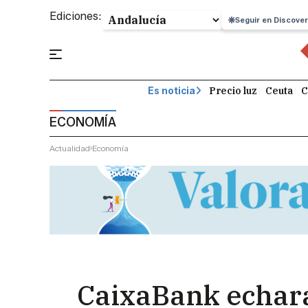
Ediciones:
Seguir en Discover
Precio luz
Ceuta
C
Es noticia
ECONOMÍA
Actualidad
Economía
CaixaBank echará