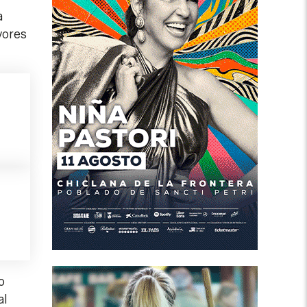
a
yores
o
al