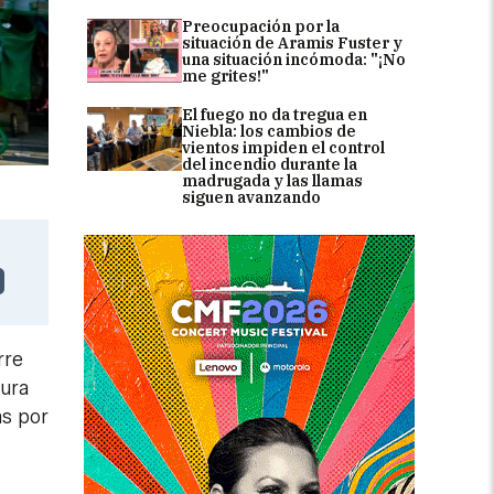
Preocupación por la
situación de Aramis Fuster y
una situación incómoda: "¡No
me grites!"
El fuego no da tregua en
Niebla: los cambios de
vientos impiden el control
del incendio durante la
madrugada y las llamas
siguen avanzando
rre
dura
as por