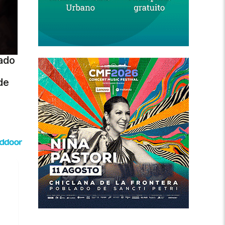
bado
de