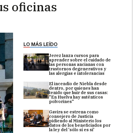
us oficinas
LO MÁS LEÍDO
Jerez lanza cursos para
aprender sobre el cuidado de
las personas ancianas con
trastornos degenerativos y
las alergias e intolerancias
El incendio de Niebla desde
dentro, por quienes han
tenido que huir de sus casas:
"En Huelva hay auténticos
polvorines"
Gavira se estrena como
consejero de Justicia
pidiendo al Ministerio los
datos de los beneficiados por
la ley del 'sólo sí es sí'