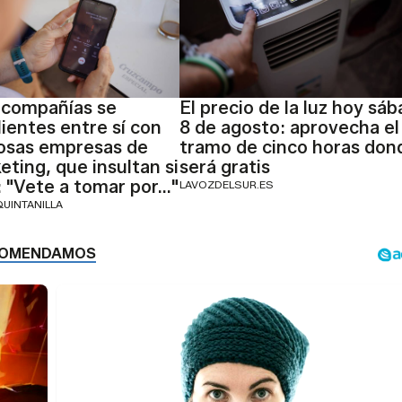
 compañías se
El precio de la luz hoy sá
lientes entre sí con
8 de agosto: aprovecha el
osas empresas de
tramo de cinco horas don
eting, que insultan si
será gratis
s: "Vete a tomar por..."
LAVOZDELSUR.ES
QUINTANILLA