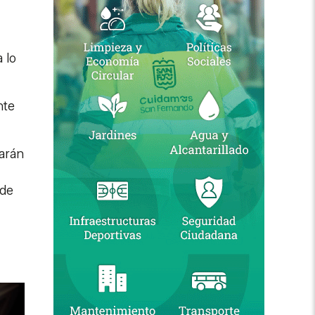
 lo
nte
sarán
 de