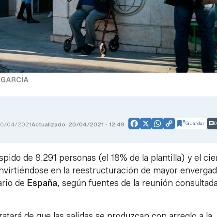
 GARCÍA
Guardar
0
0/04/2021
Actualizado: 20/04/2021 - 12:49
Facebook
X
WhatsApp
Copy
Link
pido de 8.291 personas (el 18% de la plantilla) y el cie
convirtiéndose en la reestructuración de mayor enverga
ario de
España
, según fuentes de la reunión consultad
ratará de que las salidas se produzcan con arreglo a la