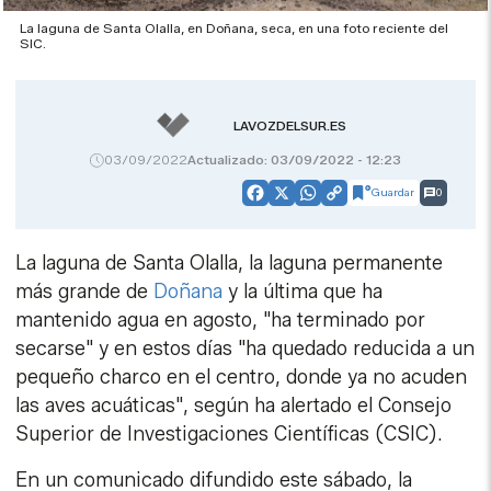
La laguna de Santa Olalla, en Doñana, seca, en una foto reciente del
SIC.
LAVOZDELSUR.ES
03/09/2022
Actualizado: 03/09/2022 - 12:23
Guardar
0
Facebook
X
WhatsApp
Copy
Link
La laguna de Santa Olalla, la laguna permanente
más grande de
Doñana
y la última que ha
mantenido agua en agosto, "ha terminado por
secarse" y en estos días "ha quedado reducida a un
pequeño charco en el centro, donde ya no acuden
las aves acuáticas", según ha alertado el Consejo
Superior de Investigaciones Científicas (CSIC).
En un comunicado difundido este sábado, la