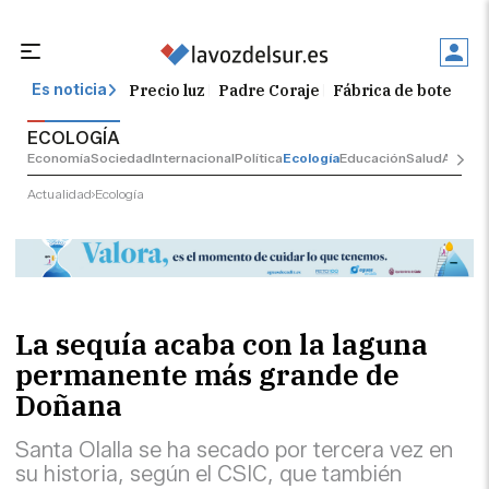
Precio luz
Padre Coraje
Fábrica de botellas
Es noticia
ECOLOGÍA
Economía
Sociedad
Internacional
Política
Ecología
Educación
Salud
Anuncio
Actualidad
Ecología
La sequía acaba con la laguna
permanente más grande de
Doñana
Santa Olalla se ha secado por tercera vez en
su historia, según el CSIC, que también