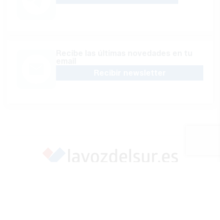
Recibe las últimas novedades en tu
email
Recibir newsletter
Apoya una Andalucía con Voz propia; Protege el
periodismo hecho por periodistas
Hazte socio