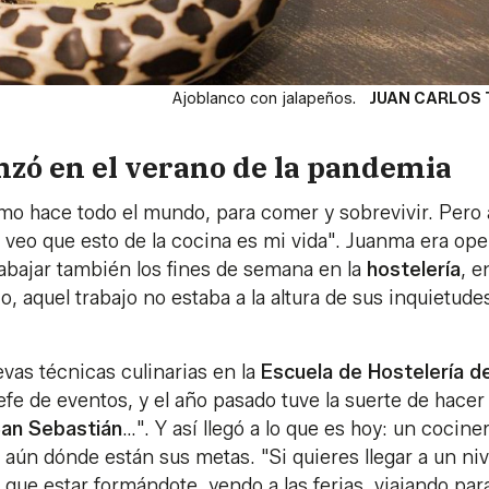
Ajoblanco con jalapeños.
JUAN CARLOS
zó en el verano de la pandemia
mo hace todo el mundo, para comer y sobrevivir. Pero 
y veo que esto de la cocina es mi vida". Juanma era op
abajar también los fines de semana en la
hostelería
, e
 aquel trabajo no estaba a la altura de sus inquietude
as técnicas culinarias en la
Escuela de Hostelería d
jefe de eventos, y el año pasado tuve la suerte de hacer
San Sebastián
…". Y así llegó a lo que es hoy: un cocine
aún dónde están sus metas. "Si quieres llegar a un niv
 que estar formándote, yendo a las ferias, viajando par