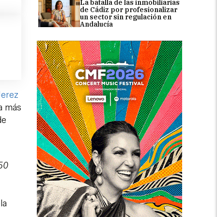
La batalla de las inmobiliarias
de Cádiz por profesionalizar
un sector sin regulación en
Andalucía
Jerez
na más
de
50
la