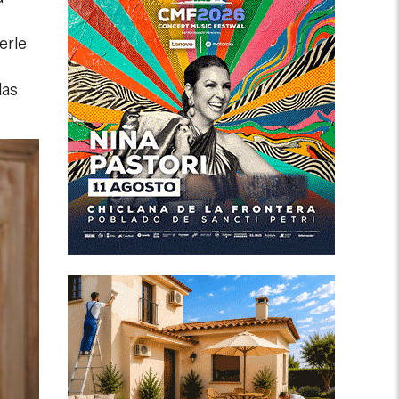
erle
las