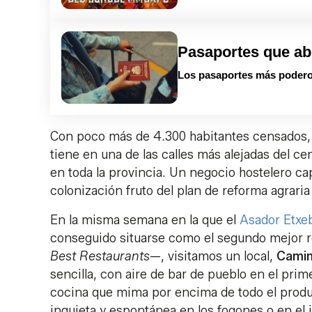
Pasaportes que ab
Los pasaportes más podero
Con poco más de 4.300 habitantes censados,
tiene en una de las calles más alejadas del c
en toda la provincia. Un negocio hostelero ca
colonización fruto del plan de reforma agraria
En la misma semana en la que el
Asador Etxeb
conseguido situarse como el segundo mejor 
Best Restaurants
—, visitamos un local,
Camin
sencilla, con aire de bar de pueblo en el prim
cocina que mima por encima de todo el produc
inquieta y espontánea en los fogones o en el 