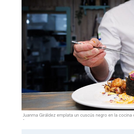
Juanma Giráldez emplata un cuscús negro en la cocina 
-