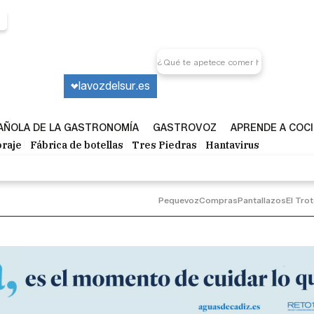
lavozdelsur.es
PAÑOLA DE LA GASTRONOMÍA
GASTROVOZ
APRENDE A COC
raje
Fábrica de botellas
Tres Piedras
Hantavirus
Pequevoz
Compras
Pantallazos
El Tro