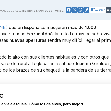
Guardar
0
/06/2025
Actualizado: 28/06/2025 - 08:32
Facebook
X
WhatsApp
Copy
Link
INE)
que en
España
se inauguran
más de 1.000
o hace mucho
Ferran Adrià
, la mitad o más no sobreviv
 esas
nuevas aperturas
tendrá muy difícil llegar al pri
odo lo alto con sus clientes habituales y con otros que
va de lo rural a lo global este sábado
Juanma Giráldez
de los brazos de su chaquetilla la bandera de su tierr
PG
 vieja escuela ¡Cómo los de antes, pero mejor!