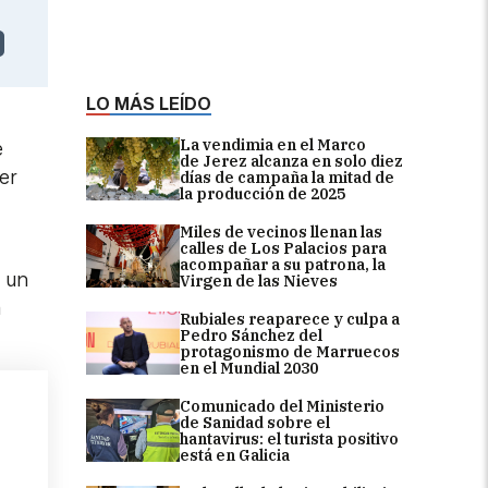
LO MÁS LEÍDO
La vendimia en el Marco
e
de Jerez alcanza en solo diez
mer
días de campaña la mitad de
la producción de 2025
Miles de vecinos llenan las
calles de Los Palacios para
acompañar a su patrona, la
, un
Virgen de las Nieves
a
Rubiales reaparece y culpa a
Pedro Sánchez del
protagonismo de Marruecos
en el Mundial 2030
Comunicado del Ministerio
de Sanidad sobre el
hantavirus: el turista positivo
está en Galicia