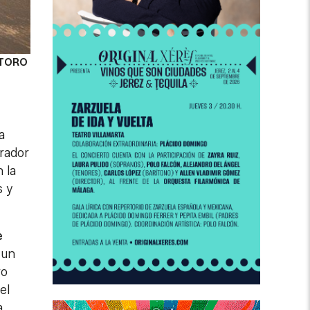
 TORO
a
erador
n la
s y
e
 un
ro
el
a