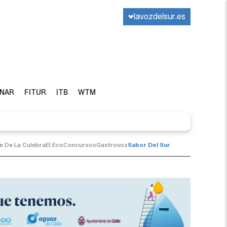
lavozdelsur.es
INAR
FITUR
ITB
WTM
te De La Culebra
El Eco
Concursos
Gastrovoz
Sabor Del Sur