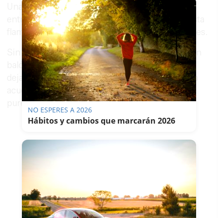
Una Zambomba que ha tenido lugar esta tarde
entre un ambiente extraordinaria y con una fiesta
flamenca por bulerías, como mandan los cánones.
Sin micrófonos, sin necesidad de asomarse a un
balón y poner los altavoces, esta Zambomba ha
dejado momentos de categoría. La gente que ha
acudido ha podido disfrutar a lo grande de la
pureza de los cantes.
NO ESPERES A 2026
Hábitos y cambios que marcarán 2026