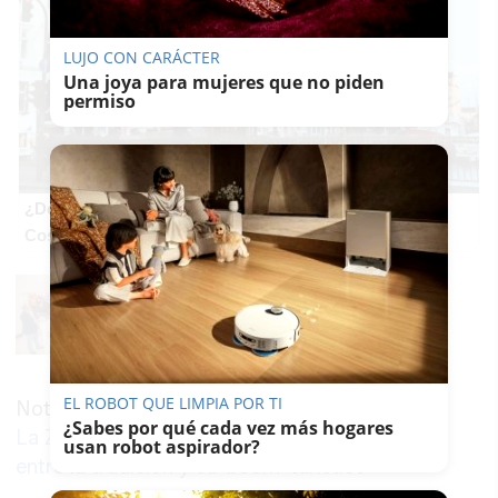
LUJO CON CARÁCTER
Una joya para mujeres que no piden
permiso
¿De verdad hacen esto?
Costumbres que rompen todos los esquemas
EL ROBOT QUE LIMPIA POR TI
Noticia relacionada
¿Sabes por qué cada vez más hogares
La Zambomba de Jerez, en el diván:
usan robot aspirador?
entre la tradición y su 'boom' turístico