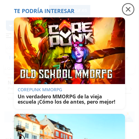
TE PODRÍA INTERESAR
lavozdelsur.es
lavozdelsur.es
Precio luz
Padre Coraje
Fábrica de botellas
Es noticia
NAVIDAD
Pequevoz
Compras
Pantallazos
El Trote De La Culebra
El Eco
Concursos
G
COREPUNK MMORPG
Un verdadero MMORPG de la vieja
Vida
Sabor Del Sur
Navidad
escuela ¡Cómo los de antes, pero mejor!