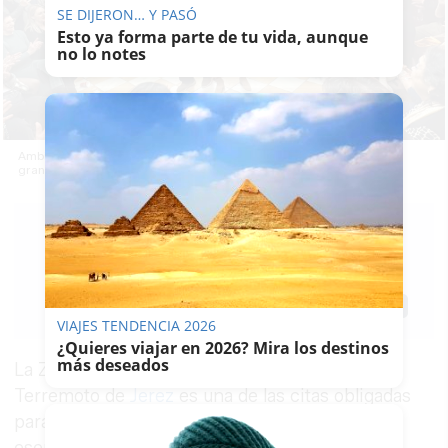
SE DIJERON… Y PASÓ
Esto ya forma parte de tu vida, aunque
no lo notes
Ambiente en la Peña Flamenca Fernando Terremoto, una de las
grandes Zambombas de Jerez.
RUBÉN
GUERRERO
05/12/2024
Actualizado: 05/12/2024 - 23:39
Guardar
0
Facebook
X
WhatsApp
Copy
VIAJES TENDENCIA 2026
Link
¿Quieres viajar en 2026? Mira los destinos
más deseados
La Zambomba de la Peña Flamenca Fernando
Terremoto de
Jerez
es una de las citas obligadas
para quienes quieren disfrutar de la verdadera
esencia de esta tradición navideña.