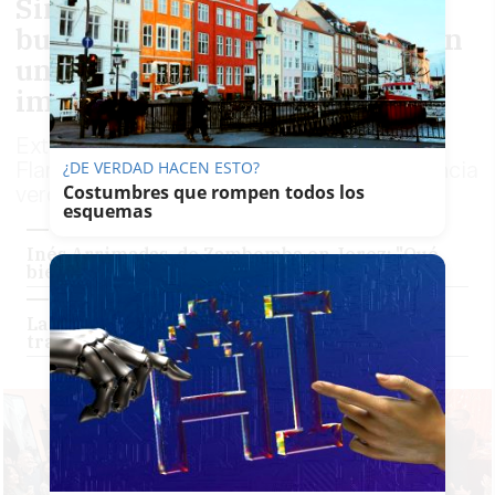
Sin micros, con pureza y por
bulerías: así se ha disfrutado en
una de las Zambombas más
importantes de Jerez
Extraordinario ambiente festivo en la Peña
Flamenca Fernando Terremoto, con la esencia
¿DE VERDAD HACEN ESTO?
Costumbres que rompen todos los
verdadera de los cantes navideños
esquemas
Inés Arrimadas, de Zambomba en Jerez: "Qué
bien te ha sentado marcharte de Cataluña"
La Zambomba de Jerez, en el diván: entre la
tradición y su 'boom' turístico