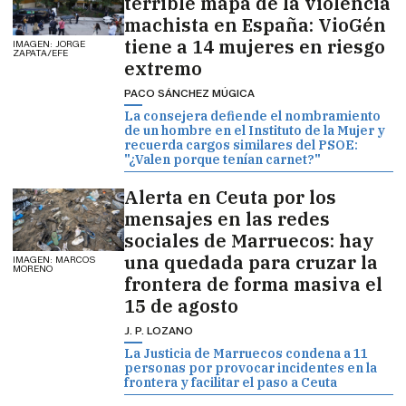
terrible mapa de la violencia
machista en España: VioGén
tiene a 14 mujeres en riesgo
IMAGEN: JORGE
ZAPATA/EFE
extremo
PACO SÁNCHEZ MÚGICA
La consejera defiende el nombramiento
de un hombre en el Instituto de la Mujer y
recuerda cargos similares del PSOE:
"¿Valen porque tenían carnet?"
Alerta en Ceuta por los
mensajes en las redes
sociales de Marruecos: hay
una quedada para cruzar la
IMAGEN: MARCOS
MORENO
frontera de forma masiva el
15 de agosto
J. P. LOZANO
La Justicia de Marruecos condena a 11
personas por provocar incidentes en la
frontera y facilitar el paso a Ceuta