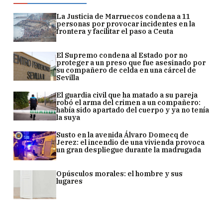
La Justicia de Marruecos condena a 11
personas por provocar incidentes en la
frontera y facilitar el paso a Ceuta
El Supremo condena al Estado por no
proteger a un preso que fue asesinado por
su compañero de celda en una cárcel de
Sevilla
El guardia civil que ha matado a su pareja
robó el arma del crimen a un compañero:
había sido apartado del cuerpo y ya no tenía
la suya
Susto en la avenida Álvaro Domecq de
Jerez: el incendio de una vivienda provoca
un gran despliegue durante la madrugada
Opúsculos morales: el hombre y sus
lugares