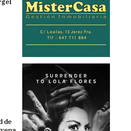
rgel
d de
ovena