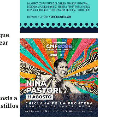
 que
car
osta a
stillos