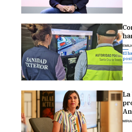
Co
han
EMIL
El h
posit
La 
pr
An
MÍRI