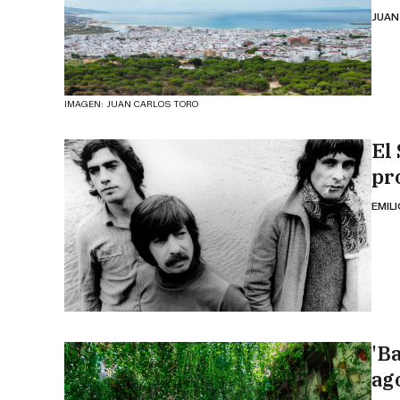
JUAN
IMAGEN: JUAN CARLOS TORO
El 
pr
EMIL
'B
ag