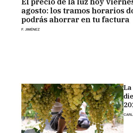
El precio de la luz hoy vierne
agosto: los tramos horarios 
podrás ahorrar en tu factura
F. JIMÉNEZ
La
di
20
CARL