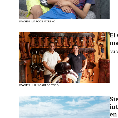
IMAGEN: MARCOS MORENO
El
ma
PATR
IMAGEN: JUAN CARLOS TORO
Si
in
en