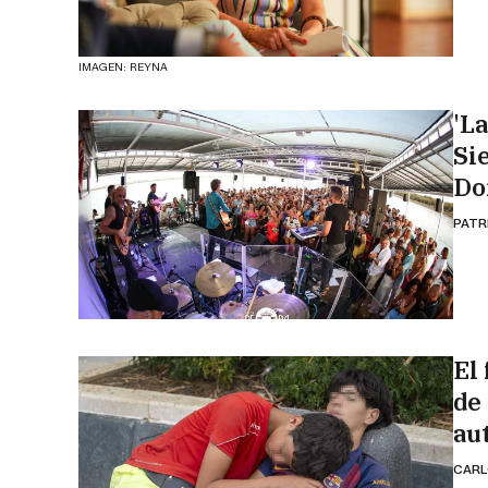
IMAGEN: REYNA
'L
Si
Do
PATR
El
de
au
CARL