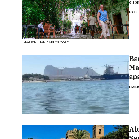
co
PACO
IMAGEN: JUAN CARLOS TORO
Ba
Ma
ap
EMIL
Alc
Sa