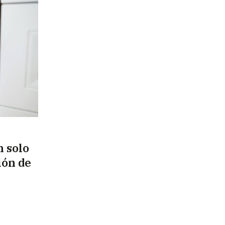
n solo
ión de