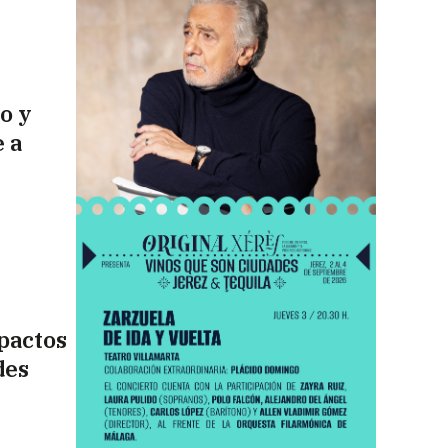
o y
 a
 pactos
des