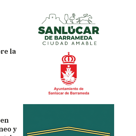
re la
 en
neo y