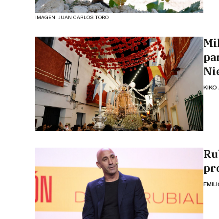
IMAGEN: JUAN CARLOS TORO
Mil
pa
Ni
KIKO
Ru
pr
EMIL