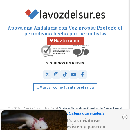
Apoya una Andalucía con Voz propia; Protege el
periodismo hecho por periodistas
Hazte socio
SÍGUENOS EN REDES
Marcar como fuente preferida
© 2026 Comunicasur Media SL
Sobre Nosotros
Contacto
Aviso Legal
Política de Cookies
RSS
Desarrollado por
OA Cloud
¿Sabías que existen?
Estas criaturas
existen y parecen