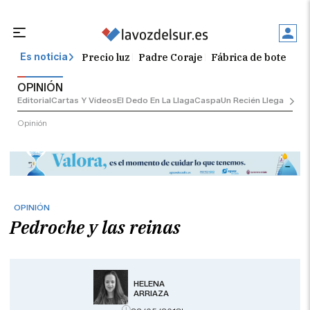
Precio luz
Padre Coraje
Fábrica de botellas
Es noticia
OPINIÓN
Editorial
Cartas Y Vídeos
El Dedo En La Llaga
Caspa
Un Recién Llegado
Ciu
Opinión
OPINIÓN
Pedroche y las reinas
HELENA
ARRIAZA