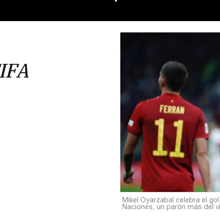
FIFA
Mikel Oyarzabal celebra el gol
Naciones, un parón más del 