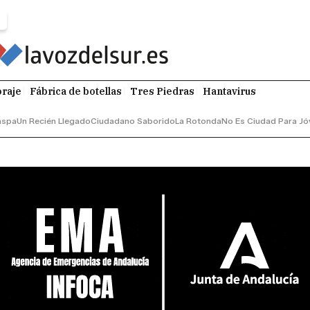
raje
Fábrica de botellas
Tres Piedras
Hantavirus
aspa
Un Recién Llegado
Ciudadano Saborido
La Rotonda
No Es Ciudad Para Jó