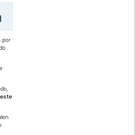
s
por
ndo
e
odo,
 este
alen
o
o