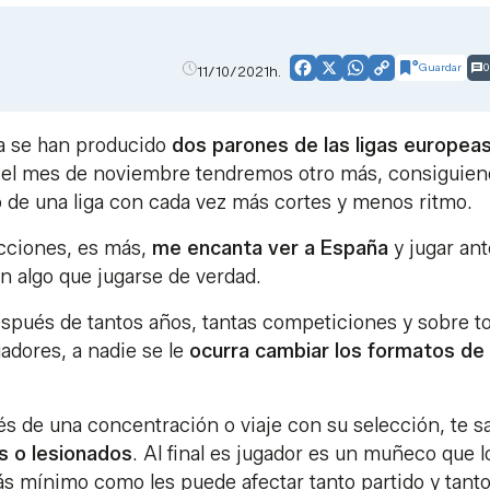
Guardar
0
11/10/2021h.
Facebook
X
WhatsApp
Copy
Link
ya se han producido
dos parones de las ligas europea
en el mes de noviembre tendremos otro más, consiguie
 de una liga con cada vez más cortes y menos ritmo.
ecciones, es más,
me encanta ver a España
y jugar ant
en algo que jugarse de verdad.
spués de tantos años, tantas competiciones y sobre t
gadores, a nadie se le
ocurra cambiar los formatos de
s de una concentración o viaje con su selección, te s
s o lesionados
. Al final es jugador es un muñeco que l
ás mínimo como les puede afectar tanto partido y tant