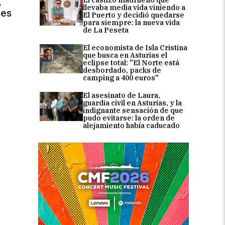
El castizo madrileño que
,
llevaba media vida viniendo a
des
El Puerto y decidió quedarse
para siempre: la nueva vida
de La Peseta
El economista de Isla Cristina
que busca en Asturias el
eclipse total: "El Norte está
desbordado, packs de
camping a 400 euros"
El asesinato de Laura,
guardia civil en Asturias, y la
indignante sensación de que
pudo evitarse: la orden de
alejamiento había caducado