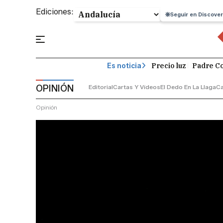
Ediciones:
Seguir en Discover
Precio luz
Padre Co
Es noticia
OPINIÓN
Editorial
Cartas Y Vídeos
El Dedo En La Llaga
C
Opinión