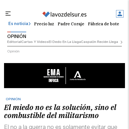
Precio luz
Padre Coraje
Fábrica de botellas
Es noticia
OPINIÓN
Editorial
Cartas Y Vídeos
El Dedo En La Llaga
Caspa
Un Recién Llegado
Ciu
Opinión
OPINIÓN
El miedo no es la solución, sino el
combustible del militarismo
El no a la guerra no es solamente evitar que