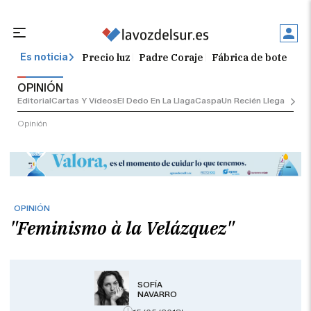
Precio luz
Padre Coraje
Fábrica de botellas
Es noticia
OPINIÓN
Editorial
Cartas Y Vídeos
El Dedo En La Llaga
Caspa
Un Recién Llegado
Ciu
Opinión
OPINIÓN
"Feminismo à la Velázquez"
SOFÍA
NAVARRO