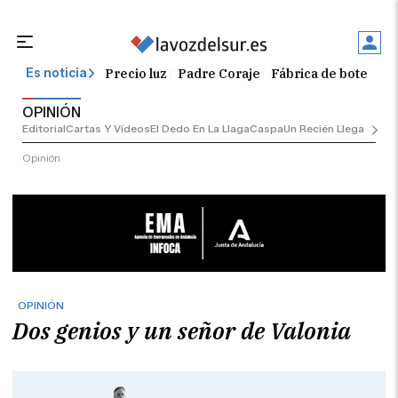
Precio luz
Padre Coraje
Fábrica de botellas
Es noticia
OPINIÓN
Editorial
Cartas Y Vídeos
El Dedo En La Llaga
Caspa
Un Recién Llegado
Ciu
Opinión
OPINIÓN
Dos genios y un señor de Valonia